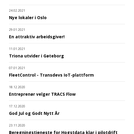
24.02.2021
Nye lokaler i Oslo
29.01.2021
En attraktiv arbeidsgiver!
11.01.2021
Triona utvider i Gøteborg
07.01.2021
FleetControl - Transdevs IoT-plattform
18.12.2020
Entreprenør velger TRACS Flow
17.12.2020
God Jul og Godt Nytt År
23.11.2020
Beregningstjeneste for Hogstdata klar i pilotdrift