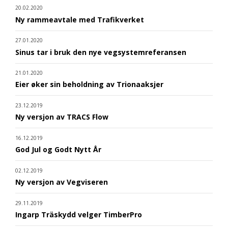
20.02.2020
Ny rammeavtale med Trafikverket
27.01.2020
Sinus tar i bruk den nye vegsystemreferansen
21.01.2020
Eier øker sin beholdning av Trionaaksjer
23.12.2019
Ny versjon av TRACS Flow
16.12.2019
God Jul og Godt Nytt År
02.12.2019
Ny versjon av Vegviseren
29.11.2019
Ingarp Träskydd velger TimberPro