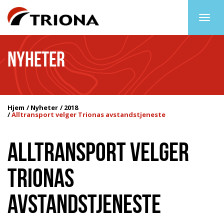
Togg
navig
NYHETER
Hjem
Nyheter
2018
Alltransport velger Trionas avstandstjeneste
ALLTRANSPORT VELGER
TRIONAS
AVSTANDSTJENESTE