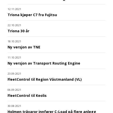
12.11.2021
Triona kjøper C7 fra Fujitsu
22.10.2021
Triona 30 år
18.10.2021
Ny versjon av TNE
11.10.2021
Ny versjon av Transport Routing Engine
23.09.2021
FleetControl til Region Västmanland (VL)
06.09.2021
FleetControl til Keolis
30.08.2021
Holmen trävaror innfører C-Load på flere anlegg