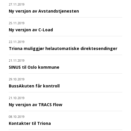
27.11.2019
Ny versjon av Avstandstjenesten
25.11.2019
Ny versjon av C-Load
22.11.2019
Triona muliggjør helautomatiske direktesendinger
21.11.2019
SINUS til Oslo kommune
29.10.2019
BussAkuten får kontroll
21.10.2019
Ny versjon av TRACS Flow
08.10.2019
Kontakter til Triona