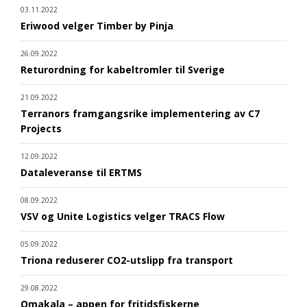
03.11.2022
Eriwood velger Timber by Pinja
26.09.2022
Returordning for kabeltromler til Sverige
21.09.2022
Terranors framgangsrike implementering av C7
Projects
12.09.2022
Dataleveranse til ERTMS
08.09.2022
VSV og Unite Logistics velger TRACS Flow
05.09.2022
Triona reduserer CO2-utslipp fra transport
29.08.2022
Omakala – appen for fritidsfiskerne