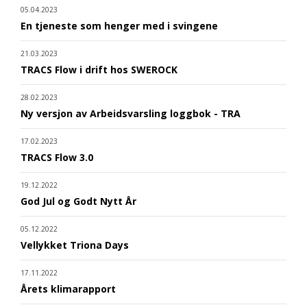
05.04.2023
En tjeneste som henger med i svingene
21.03.2023
TRACS Flow i drift hos SWEROCK
28.02.2023
Ny versjon av Arbeidsvarsling loggbok - TRA
17.02.2023
TRACS Flow 3.0
19.12.2022
God Jul og Godt Nytt År
05.12.2022
Vellykket Triona Days
17.11.2022
Årets klimarapport