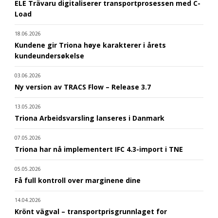
ELE Trävaru digitaliserer transportprosessen med C-
Load
18.06.2026
Kundene gir Triona høye karakterer i årets
kundeundersøkelse
03.06.2026
Ny version av TRACS Flow – Release 3.7
13.05.2026
Triona Arbeidsvarsling lanseres i Danmark
07.05.2026
Triona har nå implementert IFC 4.3-import i TNE
05.05.2026
Få full kontroll over marginene dine
14.04.2026
Krönt vägval – transportprisgrunnlaget for