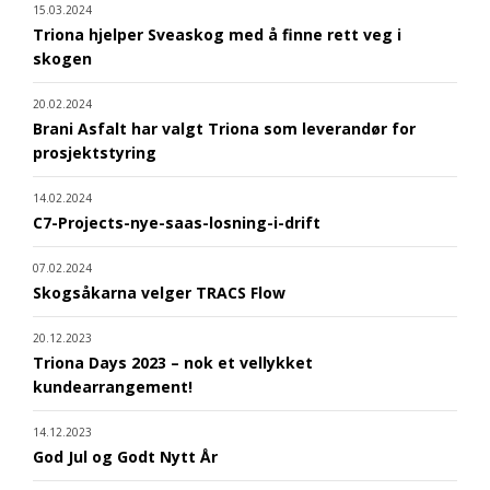
15.03.2024
Triona hjelper Sveaskog med å finne rett veg i
skogen
20.02.2024
Brani Asfalt har valgt Triona som leverandør for
prosjektstyring
14.02.2024
C7-Projects-nye-saas-losning-i-drift
07.02.2024
Skogsåkarna velger TRACS Flow
20.12.2023
Triona Days 2023 – nok et vellykket
kundearrangement!
14.12.2023
God Jul og Godt Nytt År