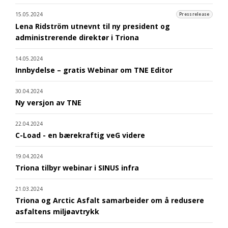
15.05.2024
Pressrelease
Lena Ridström utnevnt til ny president og
administrerende direktør i Triona
14.05.2024
Innbydelse – gratis Webinar om TNE Editor
30.04.2024
Ny versjon av TNE
22.04.2024
C-Load - en bærekraftig veG videre
19.04.2024
Triona tilbyr webinar i SINUS infra
21.03.2024
Triona og Arctic Asfalt samarbeider om å redusere
asfaltens miljøavtrykk