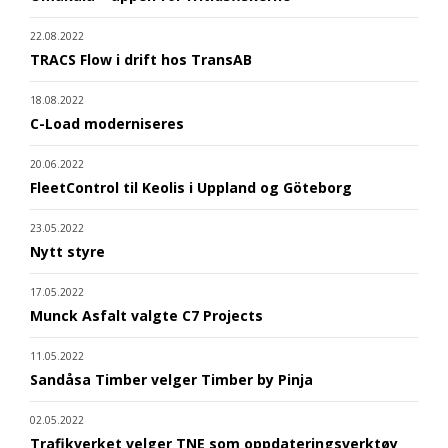
22.08.2022
TRACS Flow i drift hos TransAB
18.08.2022
C-Load moderniseres
20.06.2022
FleetControl til Keolis i Uppland og Göteborg
23.05.2022
Nytt styre
17.05.2022
Munck Asfalt valgte C7 Projects
11.05.2022
Sandåsa Timber velger Timber by Pinja
02.05.2022
Trafikverket velger TNE som oppdateringsverktøy