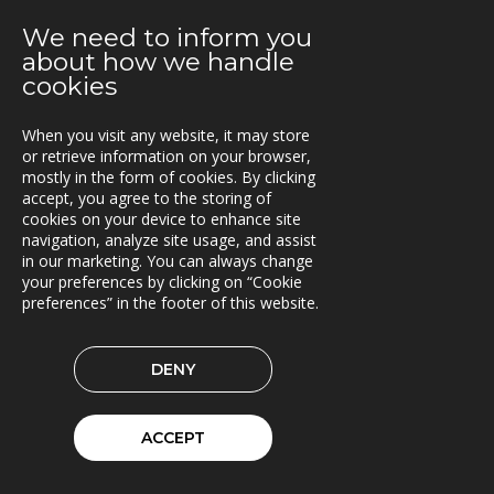
04.06.2019
We need to inform you
Samarbeid for økt transporteffektivitet
about how we handle
cookies
14.05.2019
Siljan inn i Lasset
When you visit any website, it may store
or retrieve information on your browser,
09.05.2019
mostly in the form of cookies. By clicking
Asset Information Management System til ACCIONA
accept, you agree to the storing of
og Nye Veier
cookies on your device to enhance site
navigation, analyze site usage, and assist
06.05.2019
in our marketing. You can always change
Brinks Trä velger Timberpro
your preferences by clicking on “Cookie
preferences” in the footer of this website.
02.05.2019
Extrico og Mertiva investerer i Trionas aksje
DENY
25.04.2019
Triona forbedrer fergetrafikken på Åland
ACCEPT
23.04.2019
Fleetech overtas av Triona