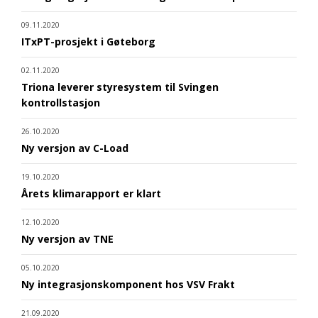
09.11.2020
ITxPT-prosjekt i Gøteborg
02.11.2020
Triona leverer styresystem til Svingen
kontrollstasjon
26.10.2020
Ny versjon av C-Load
19.10.2020
Årets klimarapport er klart
12.10.2020
Ny versjon av TNE
05.10.2020
Ny integrasjonskomponent hos VSV Frakt
21.09.2020