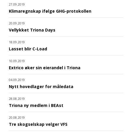
27.09.2019
Klimaregnskap ifølge GHG-protokollen
20.09.2019
Vellykket Triona Days
18.09.2019
Lasset blir C-Load
10.09.2019
Extrico øker sin eierandel i Triona
04.09.2019
Nytt hovedlager for måledata
28.08.2019
Triona ny medlem i BEAst
20.08.2019
Tre skogselskap velger VFS