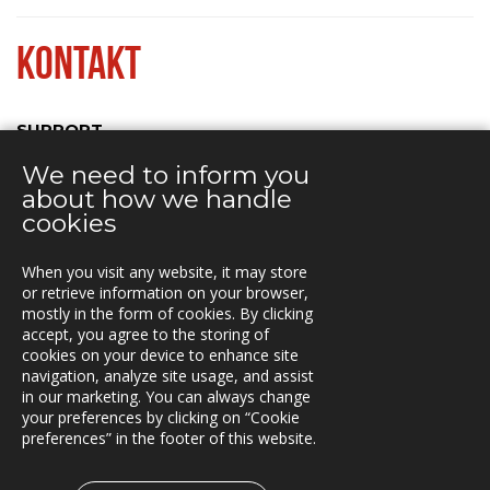
KONTAKT
SUPPORT
We need to inform you
KONTOR
about how we handle
cookies
When you visit any website, it may store
KONTAKT
or retrieve information on your browser,
mostly in the form of cookies. By clicking
Vestre Rosten 81,
accept, you agree to the storing of
7075 TILLER, Norway
cookies on your device to enhance site
Tfn. +47-72 90 00 30
navigation, analyze site usage, and assist
post@triona.no
in our marketing. You can always change
your preferences by clicking on “Cookie
preferences” in the footer of this website.
TRIONA PÅ LINKEDIN