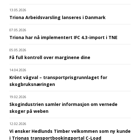
13.05.2026
Triona Arbeidsvarsling lanseres i Danmark
07.05.2026
Triona har nå implementert IFC 4.3-import i TNE
05.05.2026
Få full kontroll over marginene dine
14.04.2026
Krönt vägval – transportprisgrunnlaget for
skogbruksnæringen
19.02.2026
Skogindustrien samler informasjon om vernede
skoger på weben
12.02.2026
Vi ønsker Hedlunds Timber velkommen som ny kunde
i Trionas transportbookingportal C-Load