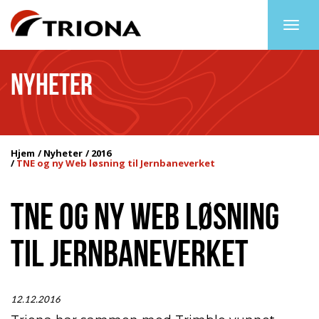
Togg
navig
NYHETER
Hjem
Nyheter
2016
TNE og ny Web løsning til Jernbaneverket
TNE OG NY WEB LØSNING
TIL JERNBANEVERKET
12.12.2016