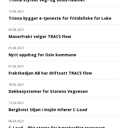
12.08.2021
Triona bygger e-tjeneste for fritidsfiske for Luke
09.08.2021
MaserFrakt velger TRACS Flow
05.08.2021
Nytt oppdrag for Oslo kommune
07.06.2021
Fraktkedjan AB har driftsatt TRACS Flow
18.05.2021
Dekkesystemer for Statens Vegvesen
12.04.2021
Bergkvist Siljan i insjön infører C-Load
06.04.2021
C-Load – Økt støtte for bærekraftig transport