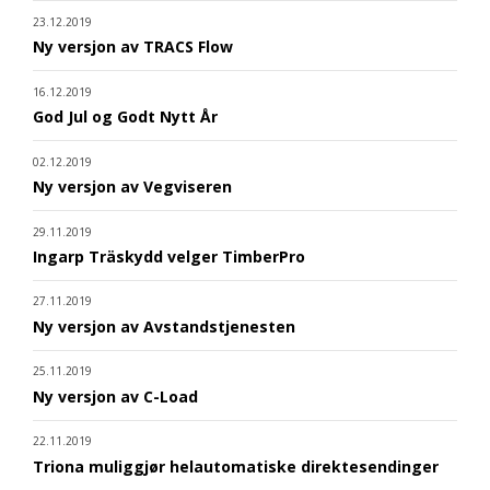
23.12.2019
Ny versjon av TRACS Flow
16.12.2019
God Jul og Godt Nytt År
02.12.2019
Ny versjon av Vegviseren
29.11.2019
Ingarp Träskydd velger TimberPro
27.11.2019
Ny versjon av Avstandstjenesten
25.11.2019
Ny versjon av C-Load
22.11.2019
Triona muliggjør helautomatiske direktesendinger