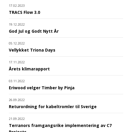
17.02.2023
TRACS Flow 3.0
19.12.2022
God Jul og Godt Nytt År
05.12.2022
Vellykket Triona Days
17.11.2022
Årets klimarapport
03.11.2022
Eriwood velger Timber by Pinja
26.09.2022
Returordning for kabeltromler til Sverige
21.09.2022
Terranors framgangsrike implementering av C7
Projects