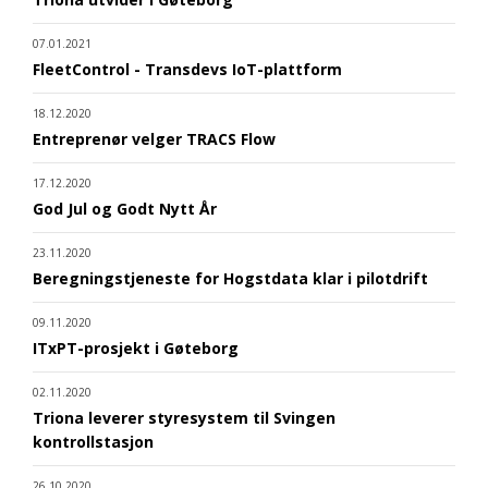
07.01.2021
FleetControl - Transdevs IoT-plattform
18.12.2020
Entreprenør velger TRACS Flow
17.12.2020
God Jul og Godt Nytt År
23.11.2020
Beregningstjeneste for Hogstdata klar i pilotdrift
09.11.2020
ITxPT-prosjekt i Gøteborg
02.11.2020
Triona leverer styresystem til Svingen
kontrollstasjon
26.10.2020