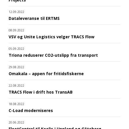
12.09.2022
Dataleveranse til ERTMS
08.09.2022
VSV og Unite Logistics velger TRACS Flow
05.09.2022
Triona reduserer CO2-utslipp fra transport
29.08.2022
Omakala – appen for fritidsfiskerne
22.08.2022
TRACS Flow i drift hos TransAB
18.08.2022
C-Load moderniseres
20.06.2022
FleetControl til Keolis i Uppland og Göteborg