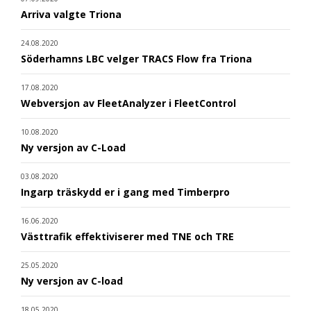
Arriva valgte Triona
24.08.2020
Söderhamns LBC velger TRACS Flow fra Triona
17.08.2020
Webversjon av FleetAnalyzer i FleetControl
10.08.2020
Ny versjon av C-Load
03.08.2020
Ingarp träskydd er i gang med Timberpro
16.06.2020
Västtrafik effektiviserer med TNE och TRE
25.05.2020
Ny versjon av C-load
18.05.2020