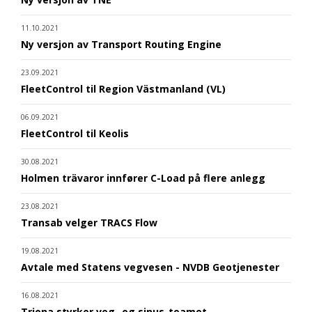
11.10.2021
Ny versjon av Transport Routing Engine
23.09.2021
FleetControl til Region Västmanland (VL)
06.09.2021
FleetControl til Keolis
30.08.2021
Holmen trävaror innfører C-Load på flere anlegg
23.08.2021
Transab velger TRACS Flow
19.08.2021
Avtale med Statens vegvesen - NVDB Geotjenester
16.08.2021
Triona styrker veg- og sinus-teamet