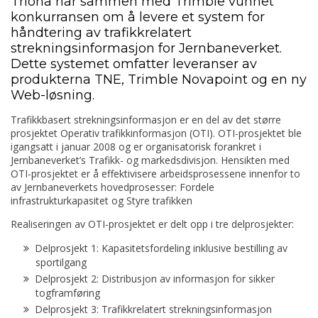
Triona har sammen med Trimble vunnet
konkurransen om å levere et system for
håndtering av trafikkrelatert
strekningsinformasjon for Jernbaneverket.
Dette systemet omfatter leveranser av
produkterna TNE, Trimble Novapoint og en ny
Web-løsning.
Trafikkbasert strekningsinformasjon er en del av det større
prosjektet Operativ trafikkinformasjon (OTI). OTI-prosjektet ble
igangsatt i januar 2008 og er organisatorisk forankret i
Jernbaneverket’s Trafikk- og markedsdivisjon. Hensikten med
OTI-prosjektet er å effektivisere arbeidsprosessene innenfor to
av Jernbaneverkets hovedprosesser: Fordele
infrastrukturkapasitet og Styre trafikken
Realiseringen av OTI-prosjektet er delt opp i tre delprosjekter:
Delprosjekt 1: Kapasitetsfordeling inklusive bestilling av
sportilgang
Delprosjekt 2: Distribusjon av informasjon for sikker
togframføring
Delprosjekt 3: Trafikkrelatert strekningsinformasjon