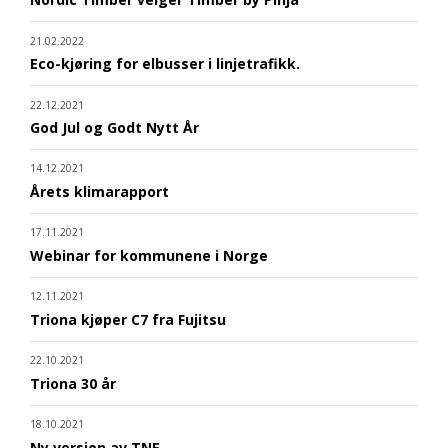
21.02.2022
Eco-kjøring for elbusser i linjetrafikk.
22.12.2021
God Jul og Godt Nytt År
14.12.2021
Årets klimarapport
17.11.2021
Webinar for kommunene i Norge
12.11.2021
Triona kjøper C7 fra Fujitsu
22.10.2021
Triona 30 år
18.10.2021
Ny versjon av TNE