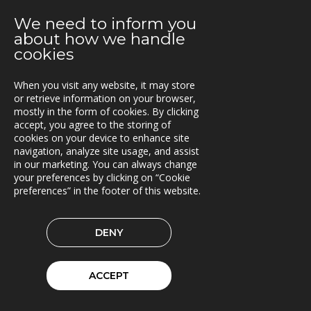
10.09.2019
We need to inform you
Extrico øker sin eierandel i Triona
about how we handle
cookies
04.09.2019
Nytt hovedlager for måledata
When you visit any website, it may store
or retrieve information on your browser,
28.08.2019
mostly in the form of cookies. By clicking
Triona ny medlem i BEAst
accept, you agree to the storing of
cookies on your device to enhance site
20.08.2019
navigation, analyze site usage, and assist
Tre skogselskap velger VFS
in our marketing. You can always change
your preferences by clicking on “Cookie
preferences” in the footer of this website.
16.08.2019
Ny versjon av TNE
DENY
13.08.2019
Webportal for jernbanenære tjenester
ACCEPT
05.08.2019
Nye versjoner av Lasset (1.31.0 og 1.32.0)