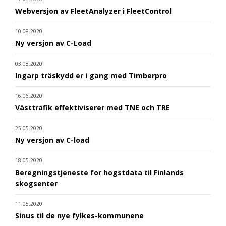
Webversjon av FleetAnalyzer i FleetControl
10.08.2020
Ny versjon av C-Load
03.08.2020
Ingarp träskydd er i gang med Timberpro
16.06.2020
Västtrafik effektiviserer med TNE och TRE
25.05.2020
Ny versjon av C-load
18.05.2020
Beregningstjeneste for hogstdata til Finlands
skogsenter
11.05.2020
Sinus til de nye fylkes-kommunene