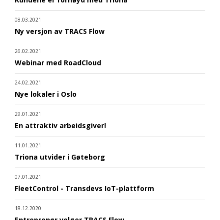
08.03.2021
Ny versjon av TRACS Flow
26.02.2021
Webinar med RoadCloud
24.02.2021
Nye lokaler i Oslo
29.01.2021
En attraktiv arbeidsgiver!
11.01.2021
Triona utvider i Gøteborg
07.01.2021
FleetControl - Transdevs IoT-plattform
18.12.2020
Entreprenør velger TRACS Flow