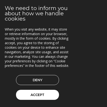
Extrico og Mertiva investerer i Trionas aksje
We need to inform you
25.04.2019
about how we handle
Triona forbedrer fergetrafikken på Åland
cookies
23.04.2019
When you visit any website, it may store
Fleetech overtas av Triona
or retrieve information on your browser,
mostly in the form of cookies. By clicking
08.04.2019
accept, you agree to the storing of
Ny versjon av Lasset
cookies on your device to enhance site
navigation, analyze site usage, and assist
01.04.2019
in our marketing. You can always change
your preferences by clicking on “Cookie
Samarbeidspartner med Drive Sweden
preferences” in the footer of this website.
08.03.2019
Triona forsterkes av kvinnelige ledere
DENY
04.02.2019
Rammeavtale med Stockholm by innen Geodata og
ACCEPT
GIS
31.01.2019