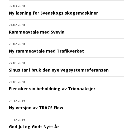
02.03.2020
Ny løsning for Sveaskogs skogsmaskiner
24.02.2020
Rammeavtale med Svevia
20.02.2020
Ny rammeavtale med Trafikverket
27.01.2020
Sinus tar i bruk den nye vegsystemreferansen
21.01.2020
Eier øker sin beholdning av Trionaaksjer
23.12.2019
Ny versjon av TRACS Flow
16.12.2019
God Jul og Godt Nytt År