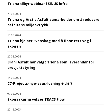
Triona tilbyr webinar i SINUS infra
21.03.2024
Triona og Arctic Asfalt samarbeider om å redusere
asfaltens miljøavtrykk
15.03.2024
Triona hjelper Sveaskog med å finne rett veg i
skogen
20.02.2024
Brani Asfalt har valgt Triona som leverandør for
prosjektstyring
14.02.2024
C7-Projects-nye-saas-losning-i-drift
07.02.2024
Skogsåkarna velger TRACS Flow
20.12.2023