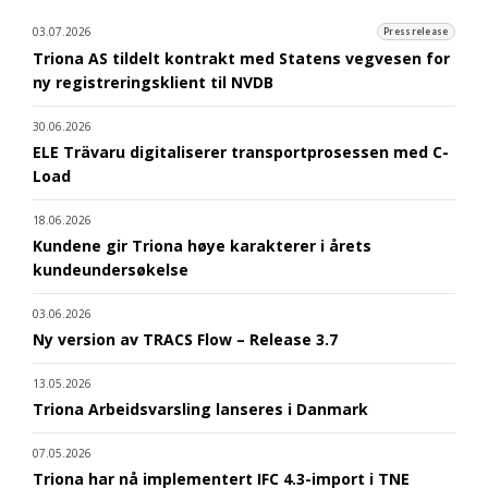
03.07.2026
Pressrelease
Triona AS tildelt kontrakt med Statens vegvesen for
ny registreringsklient til NVDB
30.06.2026
ELE Trävaru digitaliserer transportprosessen med C-
Load
18.06.2026
Kundene gir Triona høye karakterer i årets
kundeundersøkelse
03.06.2026
Ny version av TRACS Flow – Release 3.7
13.05.2026
Triona Arbeidsvarsling lanseres i Danmark
07.05.2026
Triona har nå implementert IFC 4.3-import i TNE