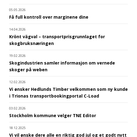
05.05.2026
Få full kontroll over marginene dine
14.04.2026
Krönt vägval – transportprisgrunnlaget for
skogbruksnæringen
19.02.2026
Skogindustrien samler informasjon om vernede
skoger på weben
12.02.2026
Vi ønsker Hedlunds Timber velkommen som ny kunde
i Trionas transportbookingportal C-Load
03.02.2026
Stockholm kommune velger TNE Editor
18.12.2025
Vi vil ønske dere alle en riktig god jul og et godt nytt