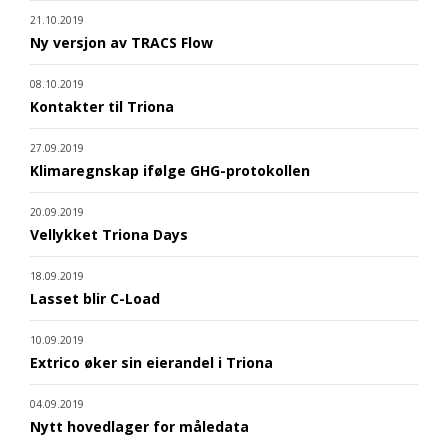
21.10.2019
Ny versjon av TRACS Flow
08.10.2019
Kontakter til Triona
27.09.2019
Klimaregnskap ifølge GHG-protokollen
20.09.2019
Vellykket Triona Days
18.09.2019
Lasset blir C-Load
10.09.2019
Extrico øker sin eierandel i Triona
04.09.2019
Nytt hovedlager for måledata