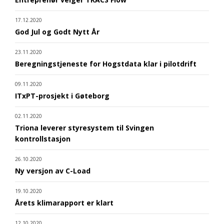
17.12.2020
God Jul og Godt Nytt År
23.11.2020
Beregningstjeneste for Hogstdata klar i pilotdrift
09.11.2020
ITxPT-prosjekt i Gøteborg
02.11.2020
Triona leverer styresystem til Svingen
kontrollstasjon
26.10.2020
Ny versjon av C-Load
19.10.2020
Årets klimarapport er klart
12.10.2020