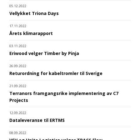
05.12.2022
Vellykket Triona Days
17.11.2022
Årets klimarapport
03.11.2022
Eriwood velger Timber by Pinja
26.09.2022
Returordning for kabeltromler til Sverige
21.09.2022
Terranors framgangsrike implementering av C7
Projects
12.09.2022
Dataleveranse til ERTMS
08.09.2022