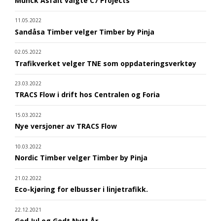
Munck Asfalt valgte C7 Projects
11.05.2022
Sandåsa Timber velger Timber by Pinja
02.05.2022
Trafikverket velger TNE som oppdateringsverktøy
23.03.2022
TRACS Flow i drift hos Centralen og Foria
15.03.2022
Nye versjoner av TRACS Flow
10.03.2022
Nordic Timber velger Timber by Pinja
21.02.2022
Eco-kjøring for elbusser i linjetrafikk.
22.12.2021
God Jul og Godt Nytt År