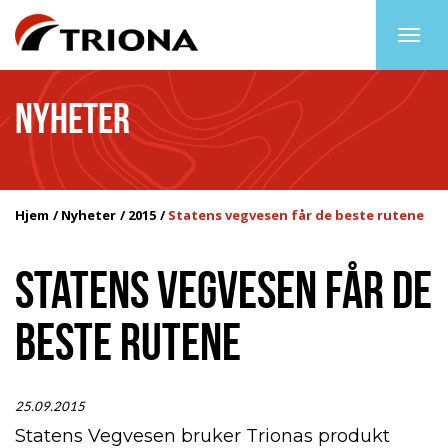
Togg
navig
NYHETER
Hjem
Nyheter
2015
Statens vegvesen får de beste rutene
STATENS VEGVESEN FÅR DE
BESTE RUTENE
25.09.2015
Statens Vegvesen bruker Trionas produkt