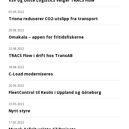
VSV og Unite Logistics velger TRACS Flow
05.09.2022
Triona reduserer CO2-utslipp fra transport
29.08.2022
Omakala – appen for fritidsfiskerne
22.08.2022
TRACS Flow i drift hos TransAB
18.08.2022
C-Load moderniseres
20.06.2022
FleetControl til Keolis i Uppland og Göteborg
23.05.2022
Nytt styre
17.05.2022