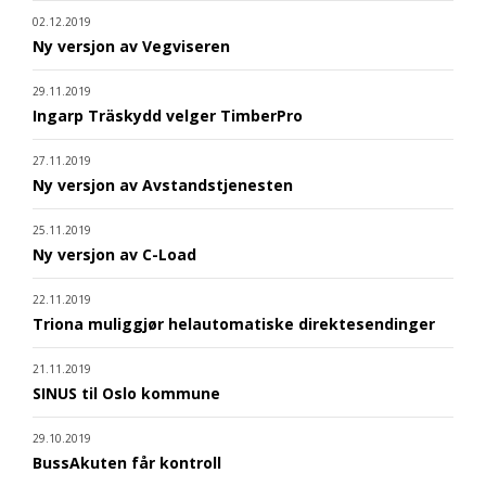
02.12.2019
Ny versjon av Vegviseren
29.11.2019
Ingarp Träskydd velger TimberPro
27.11.2019
Ny versjon av Avstandstjenesten
25.11.2019
Ny versjon av C-Load
22.11.2019
Triona muliggjør helautomatiske direktesendinger
21.11.2019
SINUS til Oslo kommune
29.10.2019
BussAkuten får kontroll