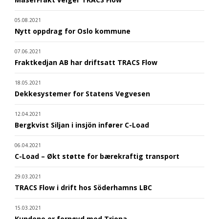
05.08.2021
Nytt oppdrag for Oslo kommune
07.06.2021
Fraktkedjan AB har driftsatt TRACS Flow
18.05.2021
Dekkesystemer for Statens Vegvesen
12.04.2021
Bergkvist Siljan i insjön infører C-Load
06.04.2021
C-Load – Økt støtte for bærekraftig transport
29.03.2021
TRACS Flow i drift hos Söderhamns LBC
15.03.2021
Kundene er fornøyd med Triona