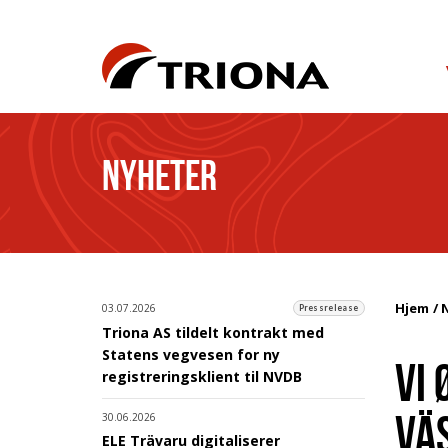
NYHETER
Hjem
03.07.2026
Pressrelease
Triona AS tildelt kontrakt med
Statens vegvesen for ny
VI
registreringsklient til NVDB
VÄ
30.06.2026
ELE Trävaru digitaliserer