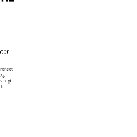
ter
grenset
 og
ategi.
d.