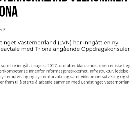
IONA
017
tinget Västernorrland (LVN) har inngått en ny
avtale med Triona angående Oppdragskonsulen
 som ble inngått i august 2017, omfatter blant annet (men er ikke be
pertkompetanse innenfor informasjonssikkerhet, infrastruktur, ledelse
 systemutvikling og systemforvaltning samt virksomhetsutvikling og str
er fram til å starte å arbeide sammen med Landstinget Västernorrlan