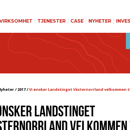
VIRKSOMHET
TJENESTER
CASE
NYHETER
INVE
Nyheter
2017
Vi ønsker Landstinget Västernorrland velkommen ti
 ØNSKER LANDSTINGET
STERNORRLAND VELKOMMEN 