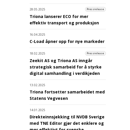
28.05.2025
Pressrelease
Triona lanserer ECO for mer
effektiv transport og produksjon
16.04.2025
C-Load åpner opp for nye markeder
18.02.2025
Pressrelease
Zeekit AS og Triona AS inngår
strategisk samarbeid for å styrke
digital samhandling i verdikjeden
13.02.2025
Triona fortsetter samarbeidet med
Statens Vegvesen
14.01.2025
Direkteinnsjekking til NVDB Sverige
med TNE Editor gjør det enklere og
mer effektivt for svenske