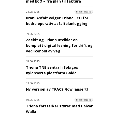
med ECO – fra plan til faktura
21.08.2025
Pressrelease
Brani Asfalt velger Triona ECO for
bedre operativ asfaltplanlegging
19.06.2025
Zeekit og Triona utvikler en
komplett digital løsning for drift og
vedlikehold av veg
18.06.2025
Triona TNE sentral i Sokigos
nylanserte plattform Gaida
03.06.2025
Ny versjon av TRACS Flow lansert!
30.05.2025
Pressrelease
Triona forsterker styret med Halvor
Walla