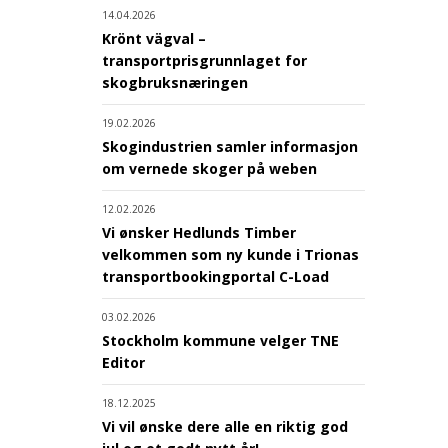
14.04.2026
Krönt vägval –
transportprisgrunnlaget for
skogbruksnæringen
19.02.2026
Skogindustrien samler informasjon
om vernede skoger på weben
12.02.2026
Vi ønsker Hedlunds Timber
velkommen som ny kunde i Trionas
transportbookingportal C-Load
03.02.2026
Stockholm kommune velger TNE
Editor
18.12.2025
Vi vil ønske dere alle en riktig god