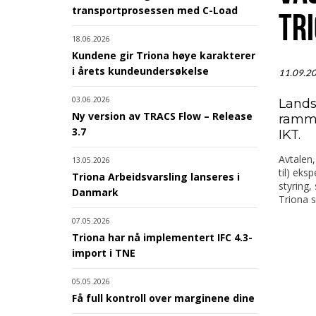
transportprosessen med C-Load
TR
18.06.2026
Kundene gir Triona høye karakterer
i årets kundeundersøkelse
11.09.2
03.06.2026
Lands
Ny version av TRACS Flow – Release
ramme
3.7
IKT.
Avtalen,
13.05.2026
til) eks
Triona Arbeidsvarsling lanseres i
styring,
Danmark
Triona s
07.05.2026
Triona har nå implementert IFC 4.3-
import i TNE
05.05.2026
Få full kontroll over marginene dine