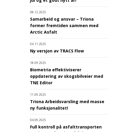
jul og et godt nytt år!
08.12.2025
Samarbeid og ansvar – Triona
former fremtiden sammen med
Arctic Asfalt
04.11.2025
Ny versjon av TRACS Flow
18.09.2025
Biometria effektiviserer
oppdatering av skogsbilveier med
TNE Editor
11.09.2025
Triona Arbeidsvarsling med masse
ny funksjonalitet!
04.09.2025
Full kontroll på asfalttransporten