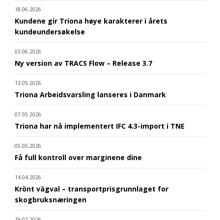
18.06.2026
Kundene gir Triona høye karakterer i årets
kundeundersøkelse
03.06.2026
Ny version av TRACS Flow – Release 3.7
13.05.2026
Triona Arbeidsvarsling lanseres i Danmark
07.05.2026
Triona har nå implementert IFC 4.3-import i TNE
05.05.2026
Få full kontroll over marginene dine
14.04.2026
Krönt vägval – transportprisgrunnlaget for
skogbruksnæringen
19.02.2026