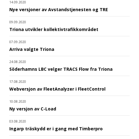
14.09.2020
Nye versjoner av Avstandstjenesten og TRE
09.09.2020
Triona utvikler kollektivtrafikkområdet
07.09.2020
Arriva valgte Triona
24.08.2020
Söderhamns LBC velger TRACS Flow fra Triona
17.08.2020
Webversjon av FleetAnalyzer i FleetControl
10.08.2020
Ny versjon av C-Load
03.08.2020
Ingarp träskydd er i gang med Timberpro