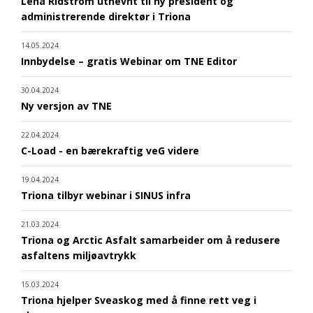
Lena Ridström utnevnt til ny president og
administrerende direktør i Triona
14.05.2024
Innbydelse – gratis Webinar om TNE Editor
30.04.2024
Ny versjon av TNE
22.04.2024
C-Load - en bærekraftig veG videre
19.04.2024
Triona tilbyr webinar i SINUS infra
21.03.2024
Triona og Arctic Asfalt samarbeider om å redusere
asfaltens miljøavtrykk
15.03.2024
Triona hjelper Sveaskog med å finne rett veg i