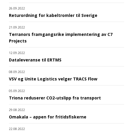
26.09.2022
Returordning for kabeltromler til Sverige
21.09.2022
Terranors framgangsrike implementering av C7
Projects
12.09.2022
Dataleveranse til ERTMS
08.09.2022
VSV og Unite Logistics velger TRACS Flow
05.09.2022
Triona reduserer CO2-utslipp fra transport
29.08.2022
Omakala – appen for fritidsfiskerne
22.08.2022