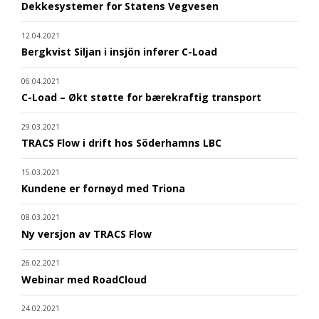
Dekkesystemer for Statens Vegvesen
12.04.2021
Bergkvist Siljan i insjön infører C-Load
06.04.2021
C-Load – Økt støtte for bærekraftig transport
29.03.2021
TRACS Flow i drift hos Söderhamns LBC
15.03.2021
Kundene er fornøyd med Triona
08.03.2021
Ny versjon av TRACS Flow
26.02.2021
Webinar med RoadCloud
24.02.2021