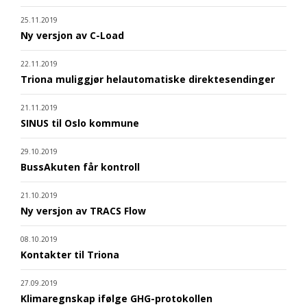
25.11.2019
Ny versjon av C-Load
22.11.2019
Triona muliggjør helautomatiske direktesendinger
21.11.2019
SINUS til Oslo kommune
29.10.2019
BussAkuten får kontroll
21.10.2019
Ny versjon av TRACS Flow
08.10.2019
Kontakter til Triona
27.09.2019
Klimaregnskap ifølge GHG-protokollen