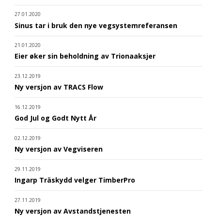
27.01.2020
Sinus tar i bruk den nye vegsystemreferansen
21.01.2020
Eier øker sin beholdning av Trionaaksjer
23.12.2019
Ny versjon av TRACS Flow
16.12.2019
God Jul og Godt Nytt År
02.12.2019
Ny versjon av Vegviseren
29.11.2019
Ingarp Träskydd velger TimberPro
27.11.2019
Ny versjon av Avstandstjenesten