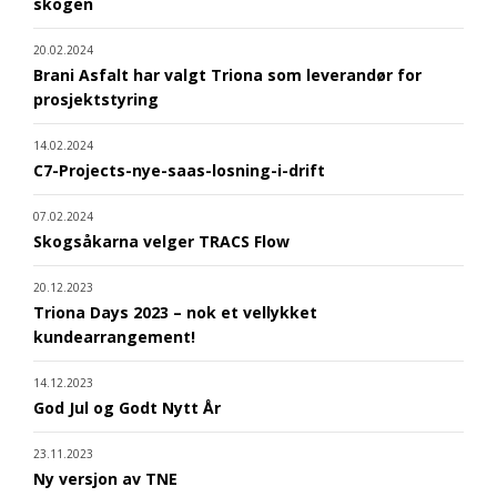
skogen
20.02.2024
Brani Asfalt har valgt Triona som leverandør for
prosjektstyring
14.02.2024
C7-Projects-nye-saas-losning-i-drift
07.02.2024
Skogsåkarna velger TRACS Flow
20.12.2023
Triona Days 2023 – nok et vellykket
kundearrangement!
14.12.2023
God Jul og Godt Nytt År
23.11.2023
Ny versjon av TNE