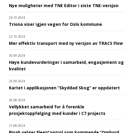
Nye muligheter med TNE Editor i siste TNE-versjon
24.10.2024
Triona viser igjen vegen for Oslo kommune
22.10.2024
Mer effektiv transport med ny versjon av TRACS Flow
30.09.2024
Høye kundevurderinger i samarbeid, engasjement og
kvalitet
25.09.2024
Kartet i applikasjonen ”Skyddad Skog” er oppdatert
26.08.2024
Vellykket samarbeid for å forenkle
prosjektoppfølging med kunder i C7 projects
21.08.2024
Bivab velger FleetControl som kommende ”Ombord