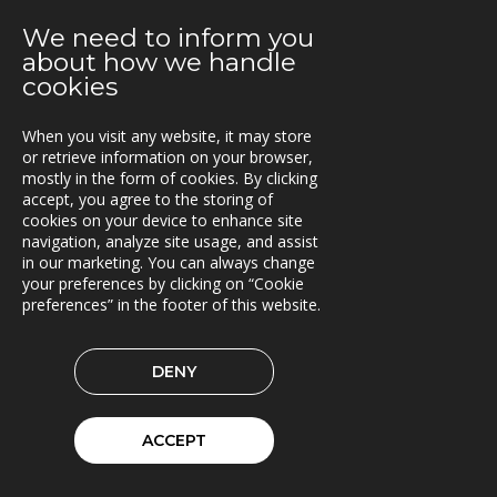
We need to inform you
14.05.2019
about how we handle
Siljan inn i Lasset
cookies
09.05.2019
Asset Information Management System til ACCIONA
When you visit any website, it may store
og Nye Veier
or retrieve information on your browser,
mostly in the form of cookies. By clicking
accept, you agree to the storing of
06.05.2019
cookies on your device to enhance site
Brinks Trä velger Timberpro
navigation, analyze site usage, and assist
in our marketing. You can always change
02.05.2019
your preferences by clicking on “Cookie
Extrico og Mertiva investerer i Trionas aksje
preferences” in the footer of this website.
25.04.2019
Triona forbedrer fergetrafikken på Åland
DENY
23.04.2019
Fleetech overtas av Triona
ACCEPT
08.04.2019