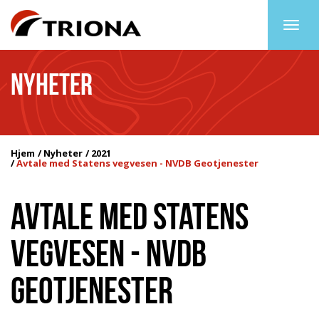
Togg
navig
NYHETER
Hjem
Nyheter
2021
Avtale med Statens vegvesen - NVDB Geotjenester
AVTALE MED STATENS
VEGVESEN - NVDB
GEOTJENESTER