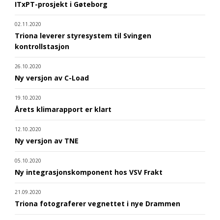
ITxPT-prosjekt i Gøteborg
02.11.2020
Triona leverer styresystem til Svingen
kontrollstasjon
26.10.2020
Ny versjon av C-Load
19.10.2020
Årets klimarapport er klart
12.10.2020
Ny versjon av TNE
05.10.2020
Ny integrasjonskomponent hos VSV Frakt
21.09.2020
Triona fotograferer vegnettet i nye Drammen