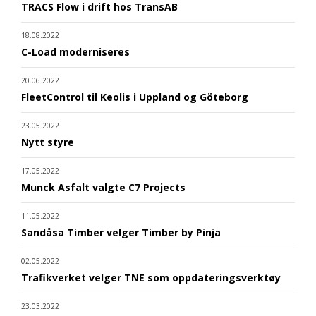
TRACS Flow i drift hos TransAB
18.08.2022
C-Load moderniseres
20.06.2022
FleetControl til Keolis i Uppland og Göteborg
23.05.2022
Nytt styre
17.05.2022
Munck Asfalt valgte C7 Projects
11.05.2022
Sandåsa Timber velger Timber by Pinja
02.05.2022
Trafikverket velger TNE som oppdateringsverktøy
23.03.2022