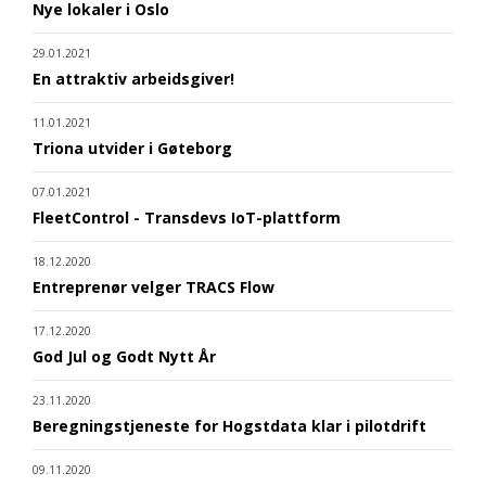
Nye lokaler i Oslo
29.01.2021
En attraktiv arbeidsgiver!
11.01.2021
Triona utvider i Gøteborg
07.01.2021
FleetControl - Transdevs IoT-plattform
18.12.2020
Entreprenør velger TRACS Flow
17.12.2020
God Jul og Godt Nytt År
23.11.2020
Beregningstjeneste for Hogstdata klar i pilotdrift
09.11.2020