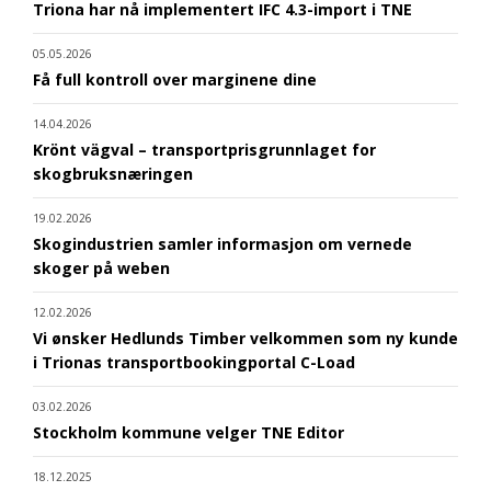
Triona har nå implementert IFC 4.3-import i TNE
05.05.2026
Få full kontroll over marginene dine
14.04.2026
Krönt vägval – transportprisgrunnlaget for
skogbruksnæringen
19.02.2026
Skogindustrien samler informasjon om vernede
skoger på weben
12.02.2026
Vi ønsker Hedlunds Timber velkommen som ny kunde
i Trionas transportbookingportal C-Load
03.02.2026
Stockholm kommune velger TNE Editor
18.12.2025