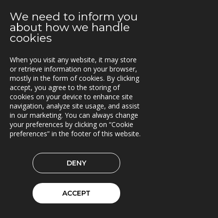
Extrico og Mertiva investerer i Trionas aksje
We need to inform you
about how we handle
25.04.2019
cookies
Triona forbedrer fergetrafikken på Åland
When you visit any website, it may store
23.04.2019
or retrieve information on your browser,
Fleetech overtas av Triona
mostly in the form of cookies. By clicking
accept, you agree to the storing of
08.04.2019
cookies on your device to enhance site
Ny versjon av Lasset
navigation, analyze site usage, and assist
in our marketing. You can always change
01.04.2019
your preferences by clicking on “Cookie
Samarbeidspartner med Drive Sweden
preferences” in the footer of this website.
08.03.2019
DENY
Triona forsterkes av kvinnelige ledere
04.02.2019
ACCEPT
Rammeavtale med Stockholm by innen Geodata og
GIS