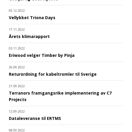
05.12.2022
Vellykket Triona Days
17.11.2022
Årets klimarapport
03.11.2022
Eriwood velger Timber by Pinja
26.09.2022
Returordning for kabeltromler til Sverige
21.09.2022
Terranors framgangsrike implementering av C7
Projects
12.09.2022
Dataleveranse til ERTMS
08.09.2022