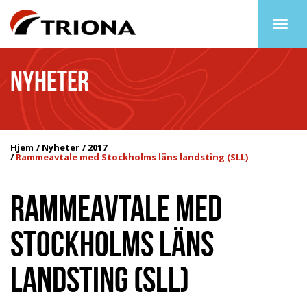
Togg
navig
NYHETER
Hjem
Nyheter
2017
Rammeavtale med Stockholms läns landsting (SLL)
RAMMEAVTALE MED
STOCKHOLMS LÄNS
LANDSTING (SLL)