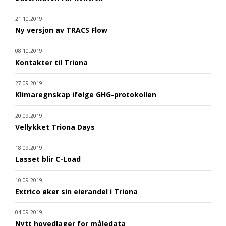
21.10.2019
Ny versjon av TRACS Flow
08.10.2019
Kontakter til Triona
27.09.2019
Klimaregnskap ifølge GHG-protokollen
20.09.2019
Vellykket Triona Days
18.09.2019
Lasset blir C-Load
10.09.2019
Extrico øker sin eierandel i Triona
04.09.2019
Nytt hovedlager for måledata