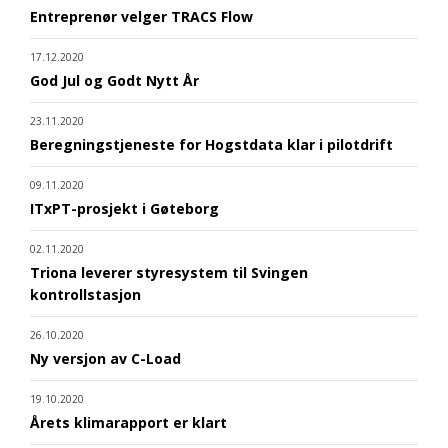
Entreprenør velger TRACS Flow
17.12.2020
God Jul og Godt Nytt År
23.11.2020
Beregningstjeneste for Hogstdata klar i pilotdrift
09.11.2020
ITxPT-prosjekt i Gøteborg
02.11.2020
Triona leverer styresystem til Svingen
kontrollstasjon
26.10.2020
Ny versjon av C-Load
19.10.2020
Årets klimarapport er klart