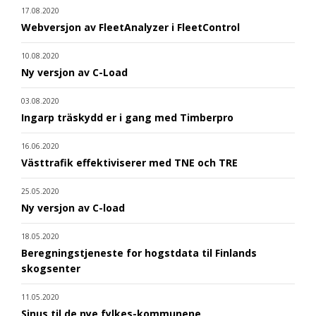
17.08.2020
Webversjon av FleetAnalyzer i FleetControl
10.08.2020
Ny versjon av C-Load
03.08.2020
Ingarp träskydd er i gang med Timberpro
16.06.2020
Västtrafik effektiviserer med TNE och TRE
25.05.2020
Ny versjon av C-load
18.05.2020
Beregningstjeneste for hogstdata til Finlands
skogsenter
11.05.2020
Sinus til de nye fylkes-kommunene