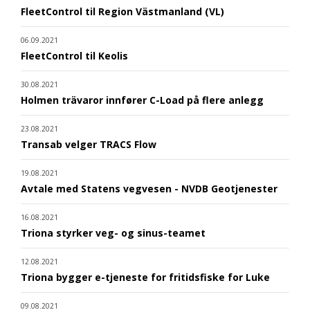
FleetControl til Region Västmanland (VL)
06.09.2021
FleetControl til Keolis
30.08.2021
Holmen trävaror innfører C-Load på flere anlegg
23.08.2021
Transab velger TRACS Flow
19.08.2021
Avtale med Statens vegvesen - NVDB Geotjenester
16.08.2021
Triona styrker veg- og sinus-teamet
12.08.2021
Triona bygger e-tjeneste for fritidsfiske for Luke
09.08.2021