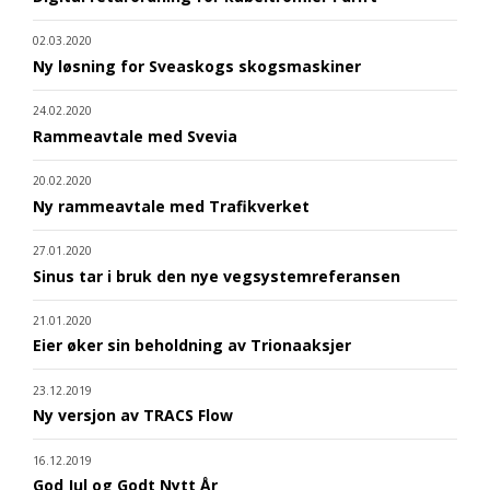
02.03.2020
Ny løsning for Sveaskogs skogsmaskiner
24.02.2020
Rammeavtale med Svevia
20.02.2020
Ny rammeavtale med Trafikverket
27.01.2020
Sinus tar i bruk den nye vegsystemreferansen
21.01.2020
Eier øker sin beholdning av Trionaaksjer
23.12.2019
Ny versjon av TRACS Flow
16.12.2019
God Jul og Godt Nytt År