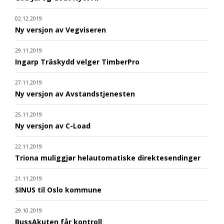
02.12.2019
Ny versjon av Vegviseren
29.11.2019
Ingarp Träskydd velger TimberPro
27.11.2019
Ny versjon av Avstandstjenesten
25.11.2019
Ny versjon av C-Load
22.11.2019
Triona muliggjør helautomatiske direktesendinger
21.11.2019
SINUS til Oslo kommune
29.10.2019
BussAkuten får kontroll