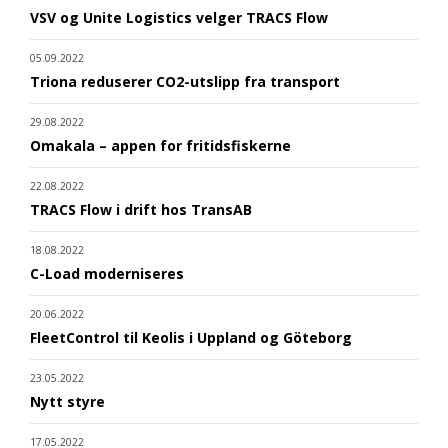
VSV og Unite Logistics velger TRACS Flow
05.09.2022
Triona reduserer CO2-utslipp fra transport
29.08.2022
Omakala – appen for fritidsfiskerne
22.08.2022
TRACS Flow i drift hos TransAB
18.08.2022
C-Load moderniseres
20.06.2022
FleetControl til Keolis i Uppland og Göteborg
23.05.2022
Nytt styre
17.05.2022