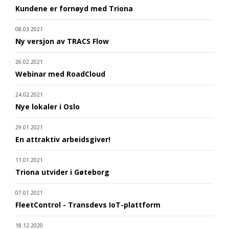
Kundene er fornøyd med Triona
08.03.2021
Ny versjon av TRACS Flow
26.02.2021
Webinar med RoadCloud
24.02.2021
Nye lokaler i Oslo
29.01.2021
En attraktiv arbeidsgiver!
11.01.2021
Triona utvider i Gøteborg
07.01.2021
FleetControl - Transdevs IoT-plattform
18.12.2020