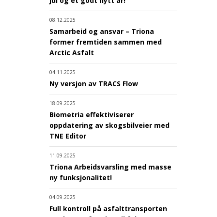
jul og et godt nytt år!
08.12.2025
Samarbeid og ansvar – Triona
former fremtiden sammen med
Arctic Asfalt
04.11.2025
Ny versjon av TRACS Flow
18.09.2025
Biometria effektiviserer
oppdatering av skogsbilveier med
TNE Editor
11.09.2025
Triona Arbeidsvarsling med masse
ny funksjonalitet!
04.09.2025
Full kontroll på asfalttransporten