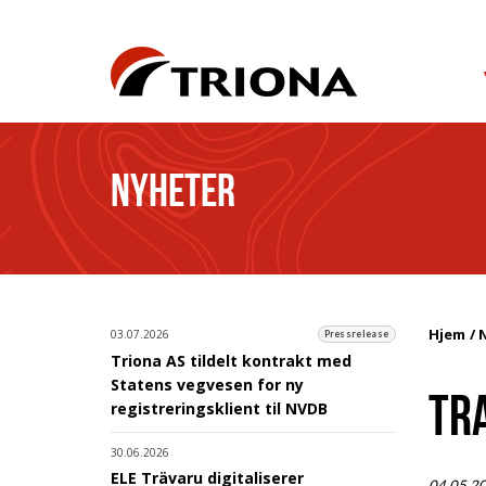
NYHETER
Hjem
03.07.2026
Pressrelease
Triona AS tildelt kontrakt med
Statens vegvesen for ny
TRA
registreringsklient til NVDB
30.06.2026
ELE Trävaru digitaliserer
04.05.2