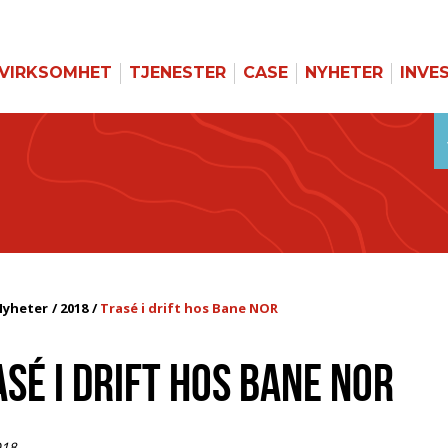
VIRKSOMHET
TJENESTER
CASE
NYHETER
INVE
Nyheter
2018
Trasé i drift hos Bane NOR
SÉ I DRIFT HOS BANE NOR
018