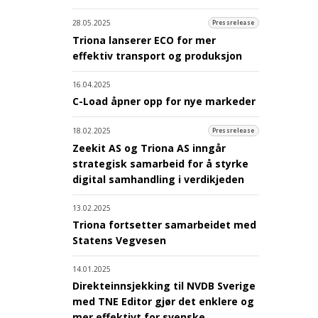
28.05.2025
Pressrelease
Triona lanserer ECO for mer
effektiv transport og produksjon
16.04.2025
C-Load åpner opp for nye markeder
18.02.2025
Pressrelease
Zeekit AS og Triona AS inngår
strategisk samarbeid for å styrke
digital samhandling i verdikjeden
13.02.2025
Triona fortsetter samarbeidet med
Statens Vegvesen
14.01.2025
Direkteinnsjekking til NVDB Sverige
med TNE Editor gjør det enklere og
mer effektivt for svenske