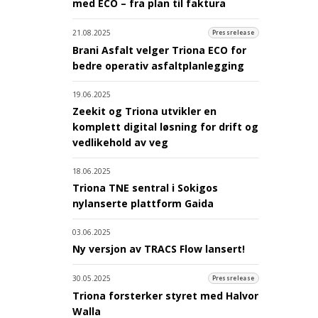
med ECO – fra plan til faktura
21.08.2025
Pressrelease
Brani Asfalt velger Triona ECO for
bedre operativ asfaltplanlegging
19.06.2025
Zeekit og Triona utvikler en
komplett digital løsning for drift og
vedlikehold av veg
18.06.2025
Triona TNE sentral i Sokigos
nylanserte plattform Gaida
03.06.2025
Ny versjon av TRACS Flow lansert!
30.05.2025
Pressrelease
Triona forsterker styret med Halvor
Walla