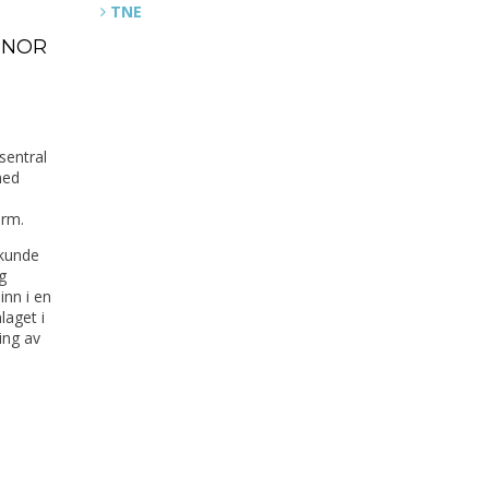
TNE
e NOR
å
sentral
med
orm.
 kunde
g
inn i en
laget i
ing av