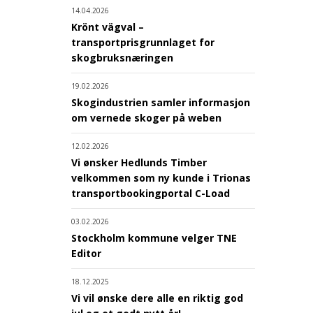
14.04.2026
Krönt vägval –
transportprisgrunnlaget for
skogbruksnæringen
19.02.2026
Skogindustrien samler informasjon
om vernede skoger på weben
12.02.2026
Vi ønsker Hedlunds Timber
velkommen som ny kunde i Trionas
transportbookingportal C-Load
03.02.2026
Stockholm kommune velger TNE
Editor
18.12.2025
Vi vil ønske dere alle en riktig god