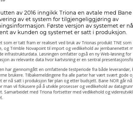
lutten av 2016 inngikk Triona en avtale med Ban
ering av et system for tilgjengeliggjøring av
ningsinformasjon. Første versjon av systemet er n
ent av kunden og systemet er satt i produksjon.
 som er tatt fram er realisert ved bruk av Trionas produkt TNE som 
e, og Trimble Novapoint til import og vedlikehold av jernbanenettet 
de infrastrukturdata. Løsningen omfatter også en ny Web-løsning for
sjon av relevante data hvor kartvisning er en sentral presentasjonsf
en har gjennomgått en omfattende testperiode fra både leverandør,
rne brukere. Tilbakemeldingene fra alle parter har vært svært gode o
 er nå satt i produksjon før plan og etter budsjett. Bane NOR går nå 
r man vil fokusere på å utvikle prosesser og vedlikehold av datagrunn
. Samarbeidet med Triona fortsetter med vedlikehold og videreutvikl
t.