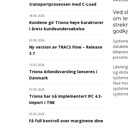
transportprosessen med C-Load
Ved s
18.06.2026
om lev
Kundene gir Triona høye karakterer
strek
i årets kundeundersøkelse
godkj
Systemet
03.06.2026
datakild
Ny version av TRACS Flow – Release
tilhøren
3.7
presenta
13.05.2026
Løsning
Triona Arbeidsvarsling lanseres i
og ekste
systemet
Danmark
fase hvo
systemet
07.05.2026
systeme
Triona har nå implementert IFC 4.3-
import i TNE
05.05.2026
Få full kontroll over marginene dine