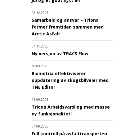
jul og et godt nytt år!
08.12.2025
Samarbeid og ansvar – Triona
former fremtiden sammen med
Arctic Asfalt
04.11.2025
Ny versjon av TRACS Flow
18.09.2025
Biometria effektiviserer
oppdatering av skogsbilveier med
TNE Editor
11.09.2025
Triona Arbeidsvarsling med masse
ny funksjonalitet!
04.09.2025
Full kontroll på asfalttransporten