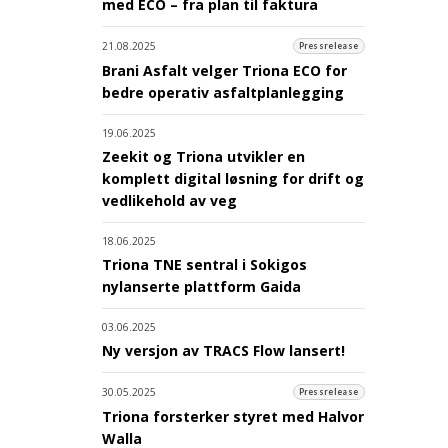
med ECO – fra plan til faktura
21.08.2025
Pressrelease
Brani Asfalt velger Triona ECO for
bedre operativ asfaltplanlegging
19.06.2025
Zeekit og Triona utvikler en
komplett digital løsning for drift og
vedlikehold av veg
18.06.2025
Triona TNE sentral i Sokigos
nylanserte plattform Gaida
03.06.2025
Ny versjon av TRACS Flow lansert!
30.05.2025
Pressrelease
Triona forsterker styret med Halvor
Walla