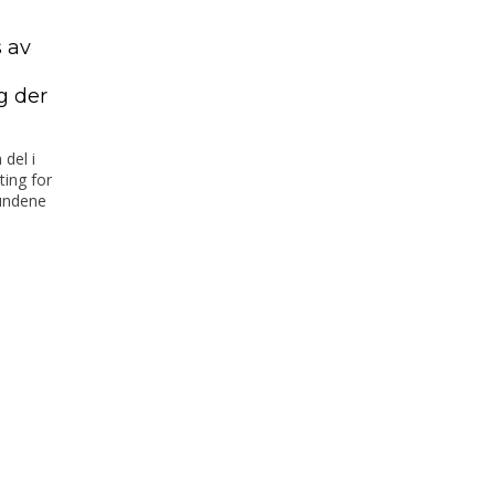
 av
g der
del i
ting for
kundene