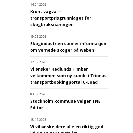
14.04.2026
Krönt vägval –
transportprisgrunnlaget for
skogbruksnæringen
19.02.2026
Skogindustrien samler informasjon
om vernede skoger på weben
12.02.2026
Vi ønsker Hedlunds Timber
velkommen som ny kunde i Trionas
transportbookingportal C-Load
03.02.2026
Stockholm kommune velger TNE
Editor
18.12.2025
Vi vil ønske dere alle en riktig god