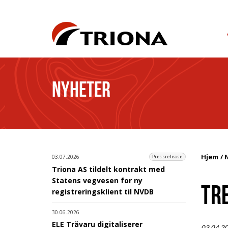
NYHETER
Hjem
03.07.2026
Pressrelease
Triona AS tildelt kontrakt med
Statens vegvesen for ny
TR
registreringsklient til NVDB
30.06.2026
ELE Trävaru digitaliserer
03.04.2