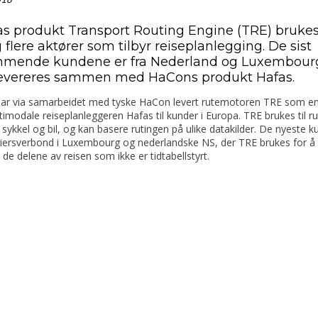
as produkt Transport Routing Engine (TRE) brukes
 flere aktører som tilbyr reiseplanlegging. De sist
mmende kundene er fra Nederland og Luxembour
evereres sammen med HaCons produkt Hafas.
har via samarbeidet med tyske HaCon levert rutemotoren TRE som en 
imodale reiseplanleggeren Hafas til kunder i Europa. TRE brukes til ru
sykkel og bil, og kan basere rutingen på ulike datakilder. De nyeste 
éiersverbond i Luxembourg og nederlandske NS, der TRE brukes for å
de delene av reisen som ikke er tidtabellstyrt.