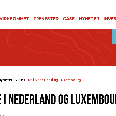
VIRKSOMHET
TJENESTER
CASE
NYHETER
INVE
Nyheter
2018
TRE i Nederland og Luxembourg
E I NEDERLAND OG LUXEMBOU
018