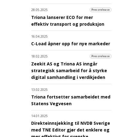
28.05.2025
Pressrelease
Triona lanserer ECO for mer
effektiv transport og produksjon
16.04.2025
C-Load åpner opp for nye markeder
18.02.2025
Pressrelease
Zeekit AS og Triona AS inngår
strategisk samarbeid for å styrke
digital samhandling i verdikjeden
13.02.2025
Triona fortsetter samarbeidet med
Statens Vegvesen
14.01.2025
Direkteinnsjekking til NVDB Sverige
med TNE Editor gjør det enklere og
mer effektivt for svenske