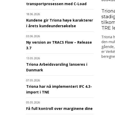
transportprosessen med C-Load
Trion
18.06.2026
stadig
Kundene gir Triona høye karakterer
tilko
i årets kundeundersøkelse
TRE l
Triona 
03.06.2026
den mult
Ny version av TRACS Flow – Release
gående, 
3.7
er Verk
beregne 
13.05.2026
Triona Arbeidsvarsling lanseres i
Danmark
07.05.2026
Triona har nå implementert IFC 4.3-
import i TNE
05.05.2026
Få full kontroll over marginene dine