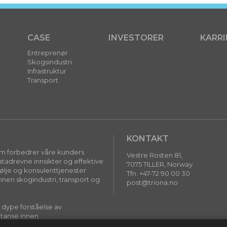
CASE
INVESTORER
KARRI
Entreprenør
Skogsindustri
Infrastruktur
Transport
KONTAKT
som forbedrer våre kunders
Vestre Rosten 81,
adrevne innsikter og effektive
7075 TILLER, Norway
følje og konsulenttjenester
Tfn. +47-72 90 00 30
nnen skogindustri, transport og
post@triona.no
r dype forståelse av
tanse innen
re digitale løsninger som gjør en