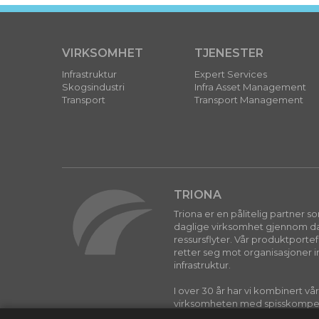
VIRKSOMHET
TJENESTER
Infrastruktur
Expert Services
Skogsindustri
Infra Asset Management
Transport
Transport Management
TRIONA
Triona er en pålitelig partner 
daglige virksomhet gjennom dat
ressursflyter. Vår produktporte
retter seg mot organisasjoner i
infrastruktur.
I over 30 år har vi kombinert vå
virksomheten med spisskompe
programvareutvikling for å leve