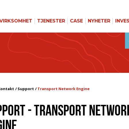
VIRKSOMHET
TJENESTER
CASE
NYHETER
INVE
Kontakt
Support
Transport Network Engine
PPORT - TRANSPORT NETWOR
GINE