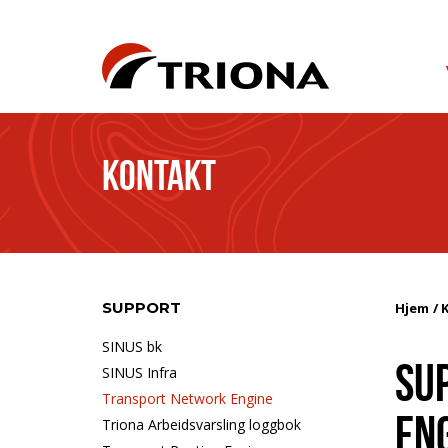
KONTAKT
SUPPORT
Hjem
SINUS bk
SU
SINUS Infra
Transport Network Engine
EN
Triona Arbeidsvarsling loggbok