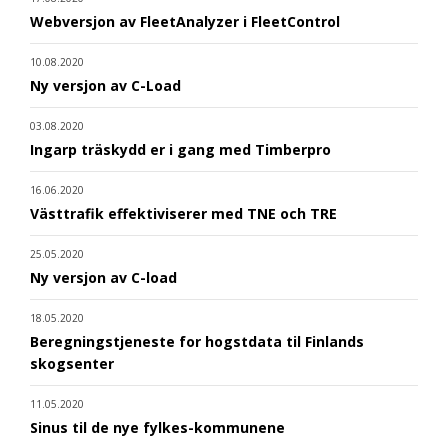
Webversjon av FleetAnalyzer i FleetControl
10.08.2020
Ny versjon av C-Load
03.08.2020
Ingarp träskydd er i gang med Timberpro
16.06.2020
Västtrafik effektiviserer med TNE och TRE
25.05.2020
Ny versjon av C-load
18.05.2020
Beregningstjeneste for hogstdata til Finlands
skogsenter
11.05.2020
Sinus til de nye fylkes-kommunene