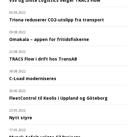
VSV og Unite Logistics velger TRACS Flow
05.09.2022
Triona reduserer CO2-utslipp fra transport
29.08.2022
Omakala – appen for fritidsfiskerne
22.08.2022
TRACS Flow i drift hos TransAB
18.08.2022
C-Load moderniseres
20.06.2022
FleetControl til Keolis i Uppland og Göteborg
23.05.2022
Nytt styre
17.05.2022