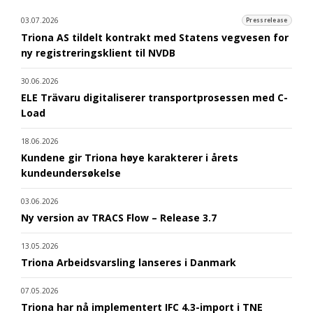
03.07.2026
Pressrelease
Triona AS tildelt kontrakt med Statens vegvesen for
ny registreringsklient til NVDB
30.06.2026
ELE Trävaru digitaliserer transportprosessen med C-
Load
18.06.2026
Kundene gir Triona høye karakterer i årets
kundeundersøkelse
03.06.2026
Ny version av TRACS Flow – Release 3.7
13.05.2026
Triona Arbeidsvarsling lanseres i Danmark
07.05.2026
Triona har nå implementert IFC 4.3-import i TNE