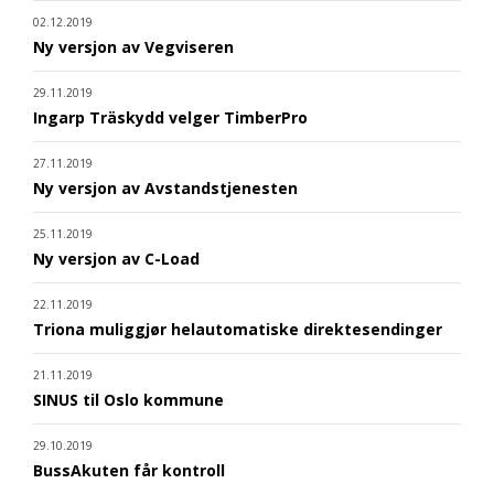
02.12.2019
Ny versjon av Vegviseren
29.11.2019
Ingarp Träskydd velger TimberPro
27.11.2019
Ny versjon av Avstandstjenesten
25.11.2019
Ny versjon av C-Load
22.11.2019
Triona muliggjør helautomatiske direktesendinger
21.11.2019
SINUS til Oslo kommune
29.10.2019
BussAkuten får kontroll