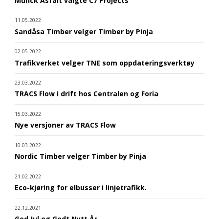
Munck Asfalt valgte C7 Projects
11.05.2022
Sandåsa Timber velger Timber by Pinja
02.05.2022
Trafikverket velger TNE som oppdateringsverktøy
23.03.2022
TRACS Flow i drift hos Centralen og Foria
15.03.2022
Nye versjoner av TRACS Flow
10.03.2022
Nordic Timber velger Timber by Pinja
21.02.2022
Eco-kjøring for elbusser i linjetrafikk.
22.12.2021
God Jul og Godt Nytt År