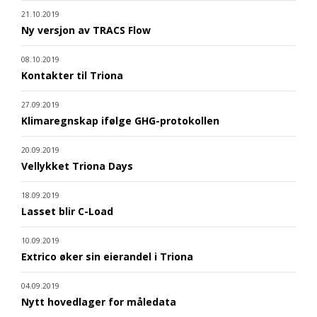
21.10.2019
Ny versjon av TRACS Flow
08.10.2019
Kontakter til Triona
27.09.2019
Klimaregnskap ifølge GHG-protokollen
20.09.2019
Vellykket Triona Days
18.09.2019
Lasset blir C-Load
10.09.2019
Extrico øker sin eierandel i Triona
04.09.2019
Nytt hovedlager for måledata