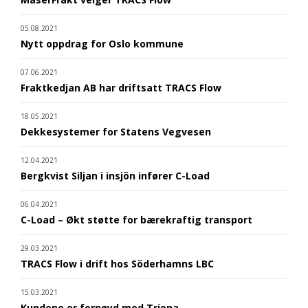
05.08.2021
Nytt oppdrag for Oslo kommune
07.06.2021
Fraktkedjan AB har driftsatt TRACS Flow
18.05.2021
Dekkesystemer for Statens Vegvesen
12.04.2021
Bergkvist Siljan i insjön infører C-Load
06.04.2021
C-Load – Økt støtte for bærekraftig transport
29.03.2021
TRACS Flow i drift hos Söderhamns LBC
15.03.2021
Kundene er fornøyd med Triona