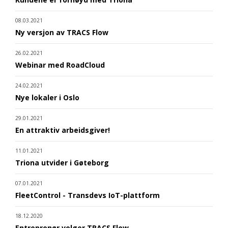
08.03.2021
Ny versjon av TRACS Flow
26.02.2021
Webinar med RoadCloud
24.02.2021
Nye lokaler i Oslo
29.01.2021
En attraktiv arbeidsgiver!
11.01.2021
Triona utvider i Gøteborg
07.01.2021
FleetControl - Transdevs IoT-plattform
18.12.2020
Entreprenør velger TRACS Flow