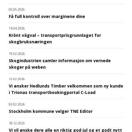
05.05.2026
Få full kontroll over marginene dine
14.04.2026
Krönt vägval – transportprisgrunnlaget for
skogbruksnæringen
19.02.2026
Skogindustrien samler informasjon om vernede
skoger på weben
12.02.2026
Vi ønsker Hedlunds Timber velkommen som ny kunde
i Trionas transportbookingportal C-Load
03.02.2026
Stockholm kommune velger TNE Editor
18.12.2025
Vi vil ønske dere alle en riktig god jul og et godt nytt