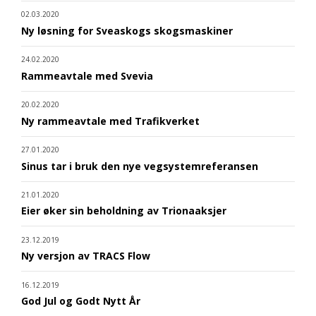
02.03.2020
Ny løsning for Sveaskogs skogsmaskiner
24.02.2020
Rammeavtale med Svevia
20.02.2020
Ny rammeavtale med Trafikverket
27.01.2020
Sinus tar i bruk den nye vegsystemreferansen
21.01.2020
Eier øker sin beholdning av Trionaaksjer
23.12.2019
Ny versjon av TRACS Flow
16.12.2019
God Jul og Godt Nytt År