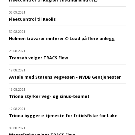
06.09.2021
FleetControl til Keolis
30.08.2021
Holmen trävaror innfører C-Load på flere anlegg
23.08.2021
Transab velger TRACS Flow
19.08.2021
Avtale med Statens vegvesen - NVDB Geotjenester
16.08.2021
Triona styrker veg- og sinus-teamet
12.08.2021
Triona bygger e-tjeneste for fritidsfiske for Luke
09.08.2021
MaserFrakt velger TRACS Flow