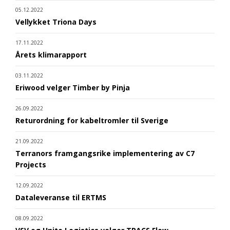
05.12.2022
Vellykket Triona Days
17.11.2022
Årets klimarapport
03.11.2022
Eriwood velger Timber by Pinja
26.09.2022
Returordning for kabeltromler til Sverige
21.09.2022
Terranors framgangsrike implementering av C7
Projects
12.09.2022
Dataleveranse til ERTMS
08.09.2022