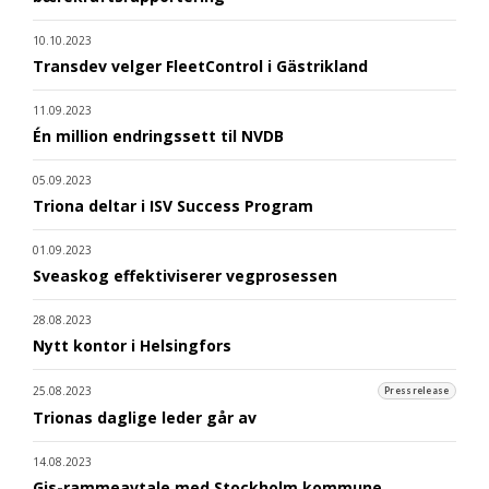
10.10.2023
Transdev velger FleetControl i Gästrikland
11.09.2023
Én million endringssett til NVDB
05.09.2023
Triona deltar i ISV Success Program
01.09.2023
Sveaskog effektiviserer vegprosessen
28.08.2023
Nytt kontor i Helsingfors
25.08.2023
Pressrelease
Trionas daglige leder går av
14.08.2023
Gis-rammeavtale med Stockholm kommune