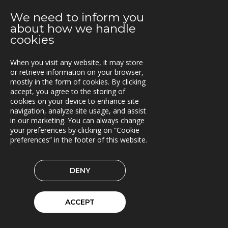
Extrico og Mertiva investerer i Trionas aksje
We need to inform you
25.04.2019
about how we handle
Triona forbedrer fergetrafikken på Åland
cookies
23.04.2019
When you visit any website, it may store
Fleetech overtas av Triona
or retrieve information on your browser,
mostly in the form of cookies. By clicking
08.04.2019
accept, you agree to the storing of
Ny versjon av Lasset
cookies on your device to enhance site
navigation, analyze site usage, and assist
01.04.2019
in our marketing. You can always change
your preferences by clicking on “Cookie
Samarbeidspartner med Drive Sweden
preferences” in the footer of this website.
08.03.2019
Triona forsterkes av kvinnelige ledere
DENY
04.02.2019
Rammeavtale med Stockholm by innen Geodata og
ACCEPT
GIS
31.01.2019