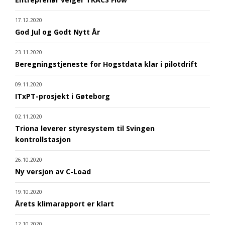
17.12.2020
God Jul og Godt Nytt År
23.11.2020
Beregningstjeneste for Hogstdata klar i pilotdrift
09.11.2020
ITxPT-prosjekt i Gøteborg
02.11.2020
Triona leverer styresystem til Svingen
kontrollstasjon
26.10.2020
Ny versjon av C-Load
19.10.2020
Årets klimarapport er klart
12.10.2020