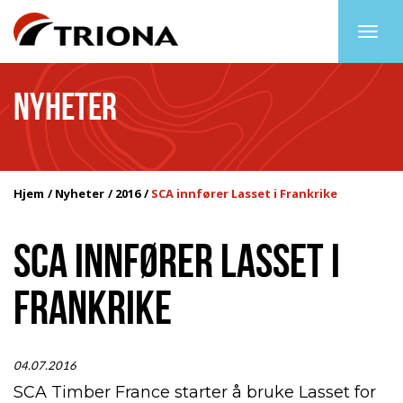
Togg
navig
NYHETER
Hjem
Nyheter
2016
SCA innfører Lasset i Frankrike
SCA INNFØRER LASSET I
FRANKRIKE
04.07.2016
SCA Timber France starter å bruke Lasset for