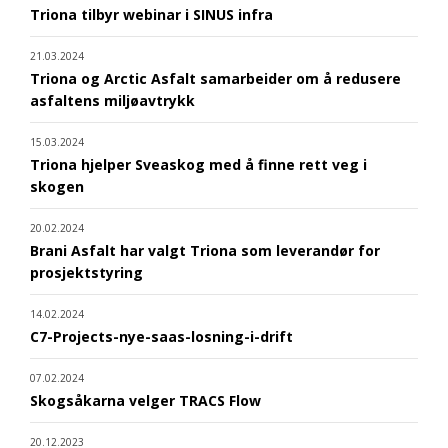
Triona tilbyr webinar i SINUS infra
21.03.2024
Triona og Arctic Asfalt samarbeider om å redusere
asfaltens miljøavtrykk
15.03.2024
Triona hjelper Sveaskog med å finne rett veg i
skogen
20.02.2024
Brani Asfalt har valgt Triona som leverandør for
prosjektstyring
14.02.2024
C7-Projects-nye-saas-losning-i-drift
07.02.2024
Skogsåkarna velger TRACS Flow
20.12.2023