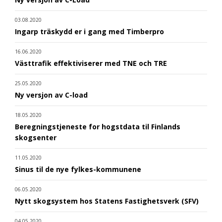
03.08.2020
Ingarp träskydd er i gang med Timberpro
16.06.2020
Västtrafik effektiviserer med TNE och TRE
25.05.2020
Ny versjon av C-load
18.05.2020
Beregningstjeneste for hogstdata til Finlands
skogsenter
11.05.2020
Sinus til de nye fylkes-kommunene
06.05.2020
Nytt skogsystem hos Statens Fastighetsverk (SFV)
04.05.2020