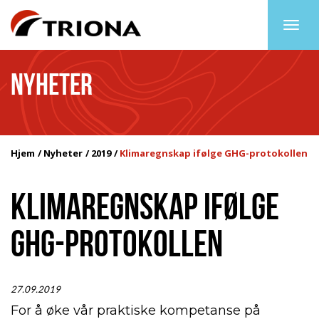
Togg
navig
NYHETER
Hjem
Nyheter
2019
Klimaregnskap ifølge GHG-protokollen
KLIMAREGNSKAP IFØLGE
GHG-PROTOKOLLEN
27.09.2019
For å øke vår praktiske kompetanse på