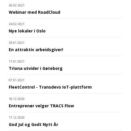
26.02.2021
Webinar med RoadCloud
24.02.2021
Nye lokaler i Oslo
29.01.2021
En attraktiv arbeidsgiver!
11.01.2021
Triona utvider i Gøteborg
07.01.2021
FleetControl - Transdevs IoT-plattform
18.12.2020
Entreprenør velger TRACS Flow
17.12.2020
God Jul og Godt Nytt År