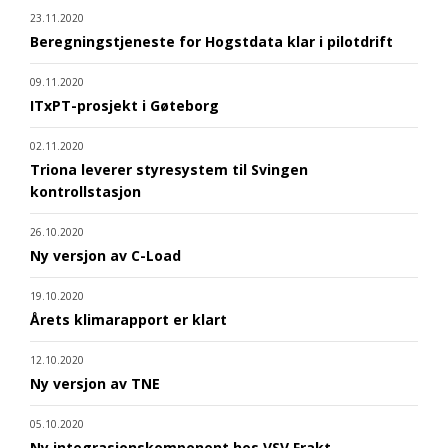
23.11.2020
Beregningstjeneste for Hogstdata klar i pilotdrift
09.11.2020
ITxPT-prosjekt i Gøteborg
02.11.2020
Triona leverer styresystem til Svingen
kontrollstasjon
26.10.2020
Ny versjon av C-Load
19.10.2020
Årets klimarapport er klart
12.10.2020
Ny versjon av TNE
05.10.2020
Ny integrasjonskomponent hos VSV Frakt