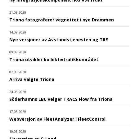
21.09.2020
Triona fotograferer vegnettet i nye Drammen
14.09.2020
Nye versjoner av Avstandstjenesten og TRE
09.09.2020
Triona utvikler kollektivtrafikkområdet
07.09.2020
Arriva valgte Triona
24.08.2020
Söderhamns LBC velger TRACS Flow fra Triona
17.08.2020
Webversjon av FleetAnalyzer i FleetControl
10.08.2020
Ny versjon av C-Load