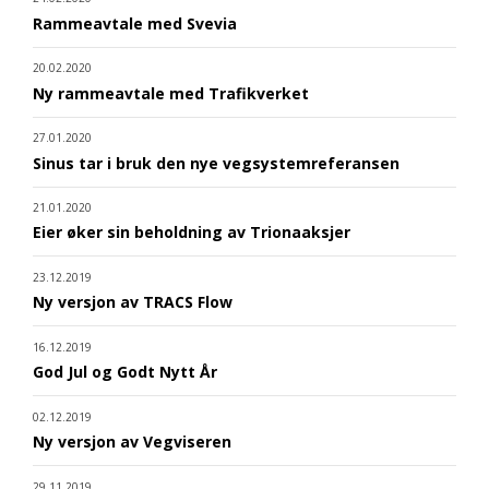
Rammeavtale med Svevia
20.02.2020
Ny rammeavtale med Trafikverket
27.01.2020
Sinus tar i bruk den nye vegsystemreferansen
21.01.2020
Eier øker sin beholdning av Trionaaksjer
23.12.2019
Ny versjon av TRACS Flow
16.12.2019
God Jul og Godt Nytt År
02.12.2019
Ny versjon av Vegviseren
29.11.2019