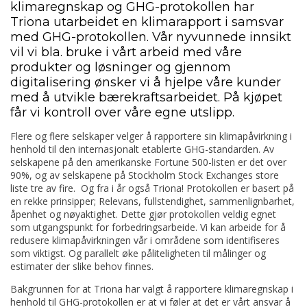
klimaregnskap og GHG-protokollen har
Triona utarbeidet en klimarapport i samsvar
med GHG-protokollen. Vår nyvunnede innsikt
vil vi bla. bruke i vårt arbeid med våre
produkter og løsninger og gjennom
digitalisering ønsker vi å hjelpe våre kunder
med å utvikle bærekraftsarbeidet. På kjøpet
får vi kontroll over våre egne utslipp.
Flere og flere selskaper velger å rapportere sin klimapåvirkning i
henhold til den internasjonalt etablerte GHG-standarden. Av
selskapene på den amerikanske Fortune 500-listen er det over
90%, og av selskapene på Stockholm Stock Exchanges store
liste tre av fire. Og fra i år også Triona! Protokollen er basert på
en rekke prinsipper; Relevans, fullstendighet, sammenlignbarhet,
åpenhet og nøyaktighet. Dette gjør protokollen veldig egnet
som utgangspunkt for forbedringsarbeide. Vi kan arbeide for å
redusere klimapåvirkningen vår i områdene som identifiseres
som viktigst. Og parallelt øke påliteligheten til målinger og
estimater der slike behov finnes.
Bakgrunnen for at Triona har valgt å rapportere klimaregnskap i
henhold til GHG-protokollen er at vi føler at det er vårt ansvar å