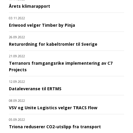
Årets klimarapport
03.11.2022
Eriwood velger Timber by Pinja
26.09.2022
Returordning for kabeltromler til Sverige
21.09.2022
Terranors framgangsrike implementering av C7
Projects
12.09.2022
Dataleveranse til ERTMS
08.09.2022
VSV og Unite Logistics velger TRACS Flow
05.09.2022
Triona reduserer CO2-utslipp fra transport