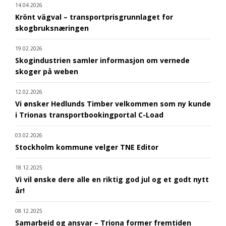
14.04.2026
Krönt vägval – transportprisgrunnlaget for
skogbruksnæringen
19.02.2026
Skogindustrien samler informasjon om vernede
skoger på weben
12.02.2026
Vi ønsker Hedlunds Timber velkommen som ny kunde
i Trionas transportbookingportal C-Load
03.02.2026
Stockholm kommune velger TNE Editor
18.12.2025
Vi vil ønske dere alle en riktig god jul og et godt nytt
år!
08.12.2025
Samarbeid og ansvar – Triona former fremtiden