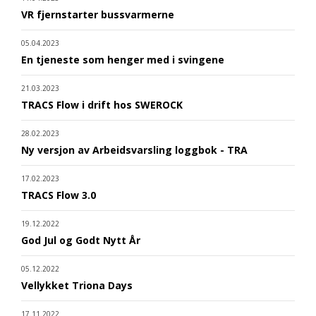
VR fjernstarter bussvarmerne
05.04.2023
En tjeneste som henger med i svingene
21.03.2023
TRACS Flow i drift hos SWEROCK
28.02.2023
Ny versjon av Arbeidsvarsling loggbok - TRA
17.02.2023
TRACS Flow 3.0
19.12.2022
God Jul og Godt Nytt År
05.12.2022
Vellykket Triona Days
17.11.2022