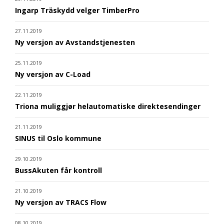
Ingarp Träskydd velger TimberPro
27.11.2019
Ny versjon av Avstandstjenesten
25.11.2019
Ny versjon av C-Load
22.11.2019
Triona muliggjør helautomatiske direktesendinger
21.11.2019
SINUS til Oslo kommune
29.10.2019
BussAkuten får kontroll
21.10.2019
Ny versjon av TRACS Flow
08.10.2019