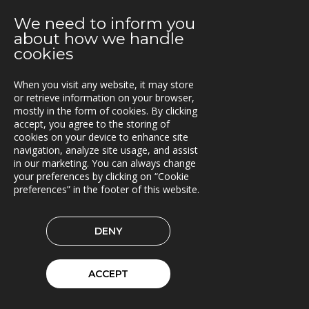
Fleetech medlem i ItxPT
We need to inform you
about how we handle
04.06.2019
cookies
Samarbeid for økt transporteffektivitet
When you visit any website, it may store
14.05.2019
or retrieve information on your browser,
Siljan inn i Lasset
mostly in the form of cookies. By clicking
accept, you agree to the storing of
09.05.2019
cookies on your device to enhance site
Asset Information Management System til ACCIONA
navigation, analyze site usage, and assist
og Nye Veier
in our marketing. You can always change
your preferences by clicking on “Cookie
preferences” in the footer of this website.
06.05.2019
Brinks Trä velger Timberpro
DENY
02.05.2019
Extrico og Mertiva investerer i Trionas aksje
ACCEPT
25.04.2019
Triona forbedrer fergetrafikken på Åland