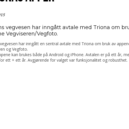
015
ns vegvesen har inngått avtale med Triona om br
e Vegviseren/Vegfoto.
 vegvesen har inngått en sentral avtale med Triona om bruk av appen
ren og Vegfoto.
kan brukes både på Android og iPhone. Avtalen er på ett år, m
or ett + ett år. Avgjørende for valget var funksjonalitet og robusthet.