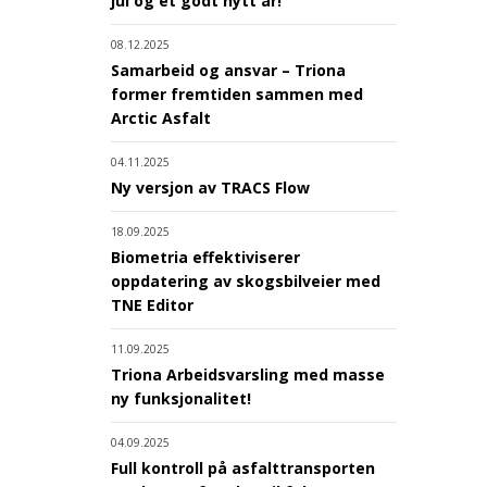
jul og et godt nytt år!
08.12.2025
Samarbeid og ansvar – Triona
former fremtiden sammen med
Arctic Asfalt
04.11.2025
Ny versjon av TRACS Flow
18.09.2025
Biometria effektiviserer
oppdatering av skogsbilveier med
TNE Editor
11.09.2025
Triona Arbeidsvarsling med masse
ny funksjonalitet!
04.09.2025
Full kontroll på asfalttransporten