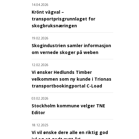
14.04.2026
Krönt vägval –
transportprisgrunnlaget for
skogbruksnæringen
19.02.2026
Skogindustrien samler informasjon
om vernede skoger på weben
12.02.2026
Vi ønsker Hedlunds Timber
velkommen som ny kunde i Trionas
transportbookingportal C-Load
03.02.2026
Stockholm kommune velger TNE
Editor
18.12.2025
Vi vil ønske dere alle en riktig god