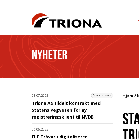
NYHETER
Hjem
03.07.2026
Pressrelease
Triona AS tildelt kontrakt med
Statens vegvesen for ny
ST
registreringsklient til NVDB
TR
30.06.2026
ELE Trävaru digitaliserer