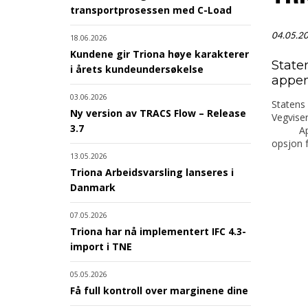
transportprosessen med C-Load
04.05.2
18.06.2026
Kundene gir Triona høye karakterer
State
i årets kundeundersøkelse
appen
03.06.2026
Statens
Ny version av TRACS Flow – Release
Vegvise
3.7
Appene 
opsjon f
13.05.2026
Triona Arbeidsvarsling lanseres i
Danmark
07.05.2026
Triona har nå implementert IFC 4.3-
import i TNE
05.05.2026
Få full kontroll over marginene dine