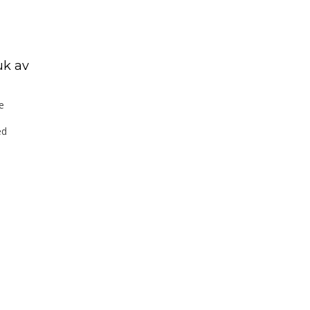
uk av
e
ed