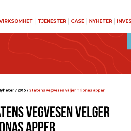
VIRKSOMHET
TJENESTER
CASE
NYHETER
INVE
Nyheter
2015
Statens vegvesen väljer Trionas appar
ATENS VEGVESEN VELGER
IONAS APPER