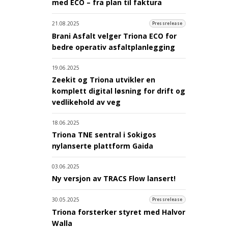
med ECO – fra plan til faktura
21.08.2025
Pressrelease
Brani Asfalt velger Triona ECO for
bedre operativ asfaltplanlegging
19.06.2025
Zeekit og Triona utvikler en
komplett digital løsning for drift og
vedlikehold av veg
18.06.2025
Triona TNE sentral i Sokigos
nylanserte plattform Gaida
03.06.2025
Ny versjon av TRACS Flow lansert!
30.05.2025
Pressrelease
Triona forsterker styret med Halvor
Walla