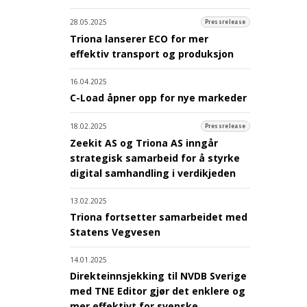
28.05.2025
Pressrelease
Triona lanserer ECO for mer
effektiv transport og produksjon
16.04.2025
C-Load åpner opp for nye markeder
18.02.2025
Pressrelease
Zeekit AS og Triona AS inngår
strategisk samarbeid for å styrke
digital samhandling i verdikjeden
13.02.2025
Triona fortsetter samarbeidet med
Statens Vegvesen
14.01.2025
Direkteinnsjekking til NVDB Sverige
med TNE Editor gjør det enklere og
mer effektivt for svenske