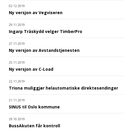
02.12.2019
Ny versjon av Vegviseren
29.11.2019
Ingarp Träskydd velger TimberPro
27.11.2019
Ny versjon av Avstandstjenesten
25.11.2019
Ny versjon av C-Load
22.11.2019
Triona muliggjør helautomatiske direktesendinger
21.11.2019
SINUS til Oslo kommune
29.10.2019
BussAkuten får kontroll