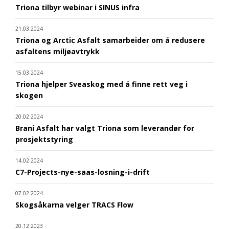
Triona tilbyr webinar i SINUS infra
21.03.2024
Triona og Arctic Asfalt samarbeider om å redusere
asfaltens miljøavtrykk
15.03.2024
Triona hjelper Sveaskog med å finne rett veg i
skogen
20.02.2024
Brani Asfalt har valgt Triona som leverandør for
prosjektstyring
14.02.2024
C7-Projects-nye-saas-losning-i-drift
07.02.2024
Skogsåkarna velger TRACS Flow
20.12.2023