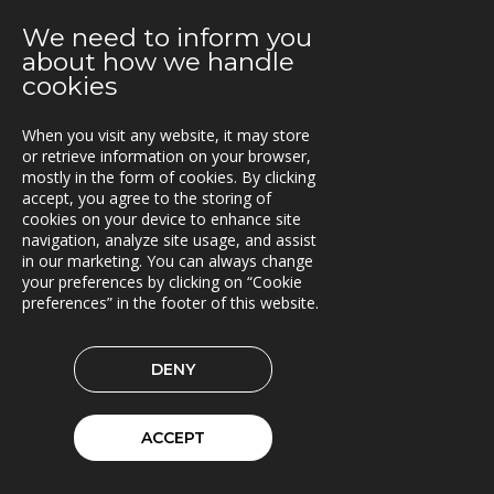
Extrico og Mertiva investerer i Trionas aksje
We need to inform you
25.04.2019
about how we handle
Triona forbedrer fergetrafikken på Åland
cookies
23.04.2019
When you visit any website, it may store
Fleetech overtas av Triona
or retrieve information on your browser,
mostly in the form of cookies. By clicking
08.04.2019
accept, you agree to the storing of
Ny versjon av Lasset
cookies on your device to enhance site
navigation, analyze site usage, and assist
01.04.2019
in our marketing. You can always change
your preferences by clicking on “Cookie
Samarbeidspartner med Drive Sweden
preferences” in the footer of this website.
08.03.2019
Triona forsterkes av kvinnelige ledere
DENY
04.02.2019
Rammeavtale med Stockholm by innen Geodata og
ACCEPT
GIS
31.01.2019