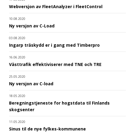
Webversjon av FleetAnalyzer i FleetControl
10.08.2020
Ny versjon av C-Load
03.08.2020
Ingarp träskydd er i gang med Timberpro
16.06.2020
Västtrafik effektiviserer med TNE och TRE
25.05.2020
Ny versjon av C-load
18.05.2020
Beregningstjeneste for hogstdata til Finlands
skogsenter
11.05.2020
Sinus til de nye fylkes-kommunene