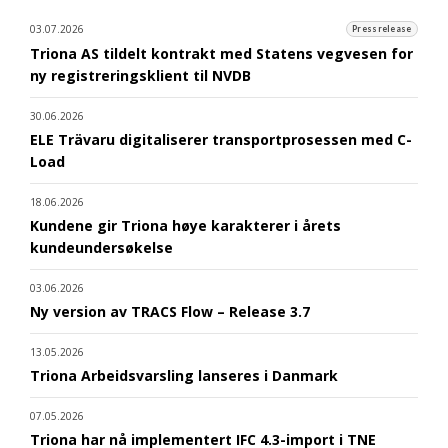
03.07.2026
Pressrelease
Triona AS tildelt kontrakt med Statens vegvesen for
ny registreringsklient til NVDB
30.06.2026
ELE Trävaru digitaliserer transportprosessen med C-
Load
18.06.2026
Kundene gir Triona høye karakterer i årets
kundeundersøkelse
03.06.2026
Ny version av TRACS Flow – Release 3.7
13.05.2026
Triona Arbeidsvarsling lanseres i Danmark
07.05.2026
Triona har nå implementert IFC 4.3-import i TNE