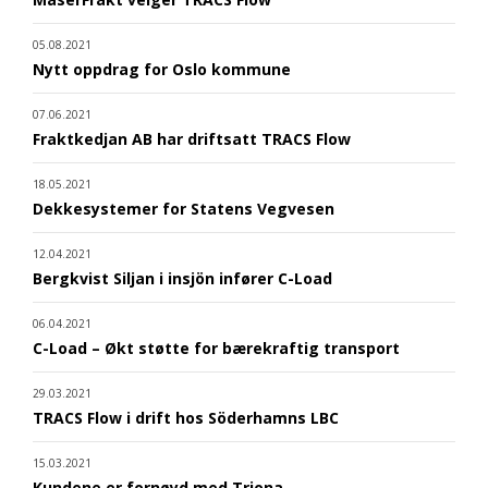
05.08.2021
Nytt oppdrag for Oslo kommune
07.06.2021
Fraktkedjan AB har driftsatt TRACS Flow
18.05.2021
Dekkesystemer for Statens Vegvesen
12.04.2021
Bergkvist Siljan i insjön infører C-Load
06.04.2021
C-Load – Økt støtte for bærekraftig transport
29.03.2021
TRACS Flow i drift hos Söderhamns LBC
15.03.2021
Kundene er fornøyd med Triona