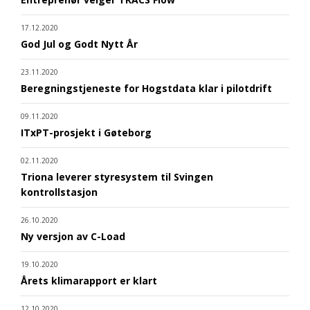
17.12.2020
God Jul og Godt Nytt År
23.11.2020
Beregningstjeneste for Hogstdata klar i pilotdrift
09.11.2020
ITxPT-prosjekt i Gøteborg
02.11.2020
Triona leverer styresystem til Svingen
kontrollstasjon
26.10.2020
Ny versjon av C-Load
19.10.2020
Årets klimarapport er klart
12.10.2020