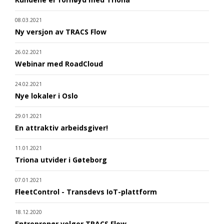
08.03.2021
Ny versjon av TRACS Flow
26.02.2021
Webinar med RoadCloud
24.02.2021
Nye lokaler i Oslo
29.01.2021
En attraktiv arbeidsgiver!
11.01.2021
Triona utvider i Gøteborg
07.01.2021
FleetControl - Transdevs IoT-plattform
18.12.2020
Entreprenør velger TRACS Flow