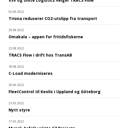
VSV og Unite Logistics velger TRACS Flow
05.09.2022
Triona reduserer CO2-utslipp fra transport
29.08.2022
Omakala – appen for fritidsfiskerne
22.08.2022
TRACS Flow i drift hos TransAB
18.08.2022
C-Load moderniseres
20.06.2022
FleetControl til Keolis i Uppland og Göteborg
23.05.2022
Nytt styre
17.05.2022