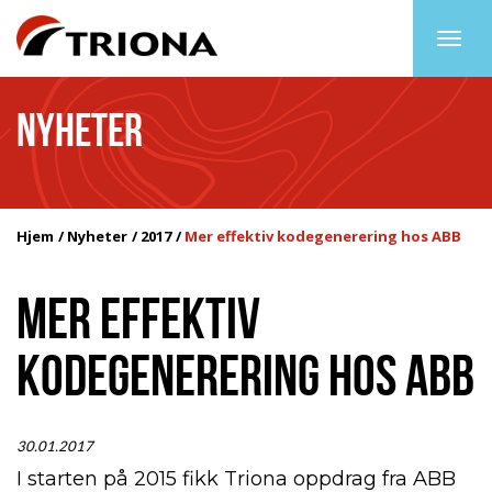
Togg
navig
NYHETER
Hjem
Nyheter
2017
Mer effektiv kodegenerering hos ABB
MER EFFEKTIV
KODEGENERERING HOS ABB
30.01.2017
I starten på 2015 fikk Triona oppdrag fra ABB