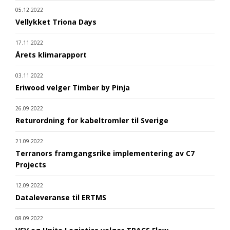
05.12.2022
Vellykket Triona Days
17.11.2022
Årets klimarapport
03.11.2022
Eriwood velger Timber by Pinja
26.09.2022
Returordning for kabeltromler til Sverige
21.09.2022
Terranors framgangsrike implementering av C7
Projects
12.09.2022
Dataleveranse til ERTMS
08.09.2022