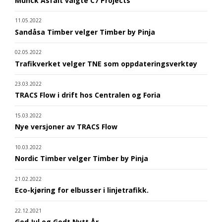
Munck Asfalt valgte C7 Projects
11.05.2022
Sandåsa Timber velger Timber by Pinja
02.05.2022
Trafikverket velger TNE som oppdateringsverktøy
23.03.2022
TRACS Flow i drift hos Centralen og Foria
15.03.2022
Nye versjoner av TRACS Flow
10.03.2022
Nordic Timber velger Timber by Pinja
21.02.2022
Eco-kjøring for elbusser i linjetrafikk.
22.12.2021
God Jul og Godt Nytt År