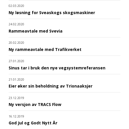
02.03.2020
Ny løsning for Sveaskogs skogsmaskiner
24.02.2020
Rammeavtale med Svevia
20.02.2020
Ny rammeavtale med Trafikverket
27.01.2020
Sinus tar i bruk den nye vegsystemreferansen
21.01.2020
Eier øker sin beholdning av Trionaaksjer
23.12.2019
Ny versjon av TRACS Flow
16.12.2019
God Jul og Godt Nytt År