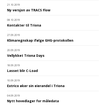
21.10.2019
Ny versjon av TRACS Flow
08.10.2019
Kontakter til Triona
27.09.2019
Klimaregnskap ifølge GHG-protokollen
20.09.2019
Vellykket Triona Days
18.09.2019
Lasset blir C-Load
10.09.2019
Extrico øker sin eierandel i Triona
04.09.2019
Nytt hovedlager for måledata