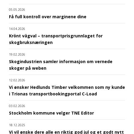
05.05.2026
Få full kontroll over marginene dine
14.04.2026
Krönt vägval – transportprisgrunnlaget for
skogbruksnæringen
19.02.2026
Skogindustrien samler informasjon om vernede
skoger på weben
12.02.2026
Vi ønsker Hedlunds Timber velkommen som ny kunde
i Trionas transportbookingportal C-Load
03.02.2026
Stockholm kommune velger TNE Editor
18.12.2025
Vi vil ønske dere alle en riktig god jul og et godt nytt