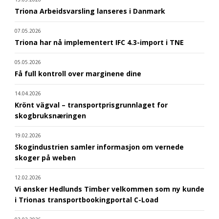
Triona Arbeidsvarsling lanseres i Danmark
07.05.2026
Triona har nå implementert IFC 4.3-import i TNE
05.05.2026
Få full kontroll over marginene dine
14.04.2026
Krönt vägval – transportprisgrunnlaget for
skogbruksnæringen
19.02.2026
Skogindustrien samler informasjon om vernede
skoger på weben
12.02.2026
Vi ønsker Hedlunds Timber velkommen som ny kunde
i Trionas transportbookingportal C-Load