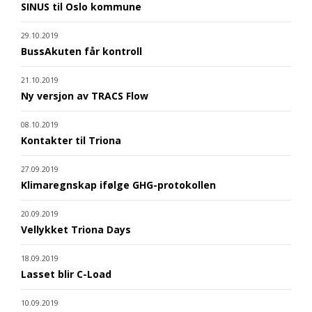
SINUS til Oslo kommune
29.10.2019
BussAkuten får kontroll
21.10.2019
Ny versjon av TRACS Flow
08.10.2019
Kontakter til Triona
27.09.2019
Klimaregnskap ifølge GHG-protokollen
20.09.2019
Vellykket Triona Days
18.09.2019
Lasset blir C-Load
10.09.2019