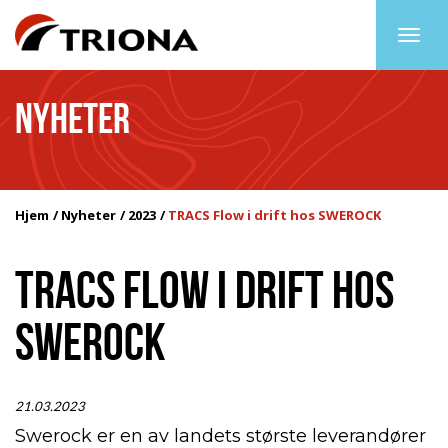
Togg
navig
NYHETER
Hjem
Nyheter
2023
TRACS Flow i drift hos SWEROCK
TRACS FLOW I DRIFT HOS
SWEROCK
21.03.2023
Swerock er en av landets største leverandører