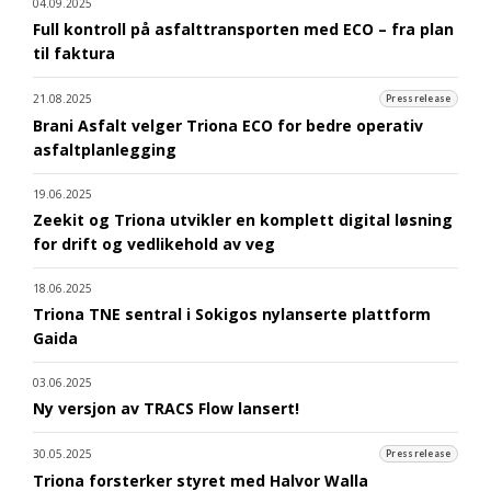
04.09.2025
Full kontroll på asfalttransporten med ECO – fra plan
til faktura
21.08.2025
Pressrelease
Brani Asfalt velger Triona ECO for bedre operativ
asfaltplanlegging
19.06.2025
Zeekit og Triona utvikler en komplett digital løsning
for drift og vedlikehold av veg
18.06.2025
Triona TNE sentral i Sokigos nylanserte plattform
Gaida
03.06.2025
Ny versjon av TRACS Flow lansert!
30.05.2025
Pressrelease
Triona forsterker styret med Halvor Walla