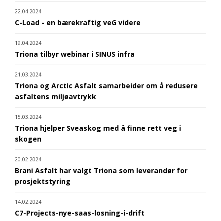
22.04.2024
C-Load - en bærekraftig veG videre
19.04.2024
Triona tilbyr webinar i SINUS infra
21.03.2024
Triona og Arctic Asfalt samarbeider om å redusere
asfaltens miljøavtrykk
15.03.2024
Triona hjelper Sveaskog med å finne rett veg i
skogen
20.02.2024
Brani Asfalt har valgt Triona som leverandør for
prosjektstyring
14.02.2024
C7-Projects-nye-saas-losning-i-drift