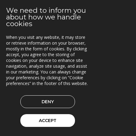
06.05.2019
We need to inform you
Brinks Trä velger Timberpro
about how we handle
cookies
02.05.2019
Extrico og Mertiva investerer i Trionas aksje
When you visit any website, it may store
25.04.2019
or retrieve information on your browser,
Triona forbedrer fergetrafikken på Åland
mostly in the form of cookies. By clicking
accept, you agree to the storing of
cookies on your device to enhance site
23.04.2019
navigation, analyze site usage, and assist
Fleetech overtas av Triona
in our marketing. You can always change
your preferences by clicking on “Cookie
08.04.2019
preferences” in the footer of this website.
Ny versjon av Lasset
01.04.2019
DENY
Samarbeidspartner med Drive Sweden
08.03.2019
ACCEPT
Triona forsterkes av kvinnelige ledere