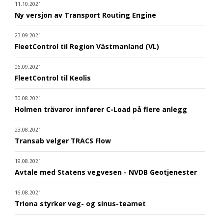
11.10.2021
Ny versjon av Transport Routing Engine
23.09.2021
FleetControl til Region Västmanland (VL)
06.09.2021
FleetControl til Keolis
30.08.2021
Holmen trävaror innfører C-Load på flere anlegg
23.08.2021
Transab velger TRACS Flow
19.08.2021
Avtale med Statens vegvesen - NVDB Geotjenester
16.08.2021
Triona styrker veg- og sinus-teamet