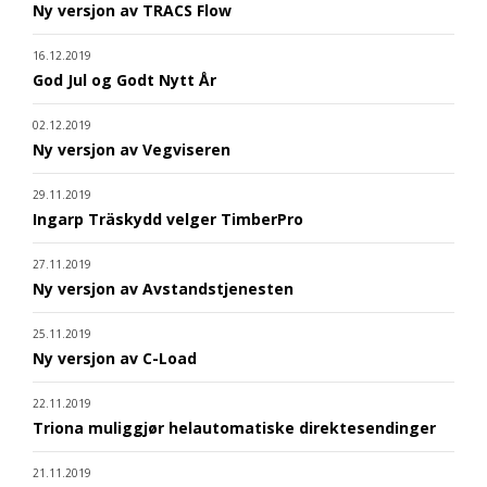
Ny versjon av TRACS Flow
16.12.2019
God Jul og Godt Nytt År
02.12.2019
Ny versjon av Vegviseren
29.11.2019
Ingarp Träskydd velger TimberPro
27.11.2019
Ny versjon av Avstandstjenesten
25.11.2019
Ny versjon av C-Load
22.11.2019
Triona muliggjør helautomatiske direktesendinger
21.11.2019