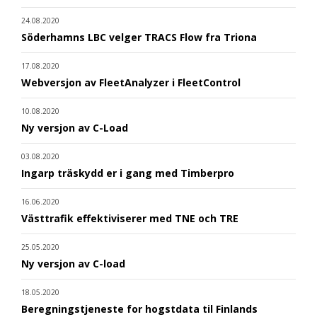
24.08.2020
Söderhamns LBC velger TRACS Flow fra Triona
17.08.2020
Webversjon av FleetAnalyzer i FleetControl
10.08.2020
Ny versjon av C-Load
03.08.2020
Ingarp träskydd er i gang med Timberpro
16.06.2020
Västtrafik effektiviserer med TNE och TRE
25.05.2020
Ny versjon av C-load
18.05.2020
Beregningstjeneste for hogstdata til Finlands