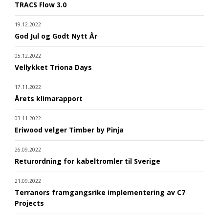
TRACS Flow 3.0
19.12.2022
God Jul og Godt Nytt År
05.12.2022
Vellykket Triona Days
17.11.2022
Årets klimarapport
03.11.2022
Eriwood velger Timber by Pinja
26.09.2022
Returordning for kabeltromler til Sverige
21.09.2022
Terranors framgangsrike implementering av C7
Projects