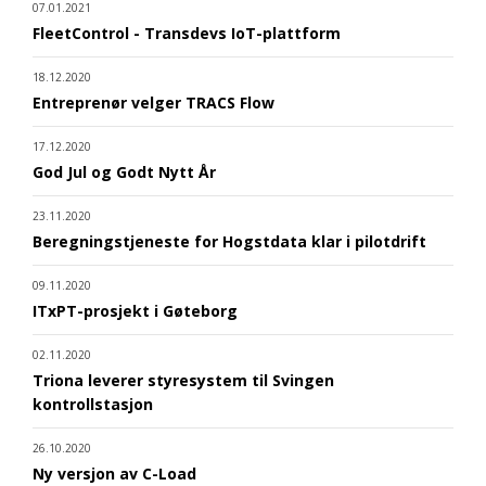
07.01.2021
FleetControl - Transdevs IoT-plattform
18.12.2020
Entreprenør velger TRACS Flow
17.12.2020
God Jul og Godt Nytt År
23.11.2020
Beregningstjeneste for Hogstdata klar i pilotdrift
09.11.2020
ITxPT-prosjekt i Gøteborg
02.11.2020
Triona leverer styresystem til Svingen
kontrollstasjon
26.10.2020
Ny versjon av C-Load