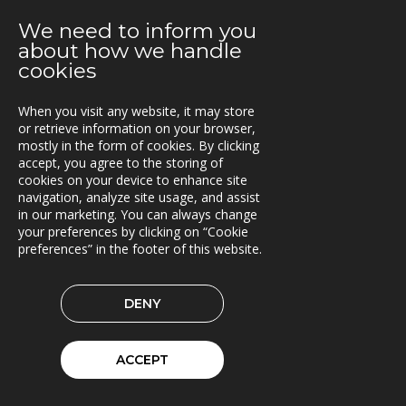
28.08.2019
We need to inform you
Triona ny medlem i BEAst
about how we handle
cookies
20.08.2019
Tre skogselskap velger VFS
When you visit any website, it may store
or retrieve information on your browser,
16.08.2019
mostly in the form of cookies. By clicking
Ny versjon av TNE
accept, you agree to the storing of
cookies on your device to enhance site
navigation, analyze site usage, and assist
13.08.2019
in our marketing. You can always change
Webportal for jernbanenære tjenester
your preferences by clicking on “Cookie
preferences” in the footer of this website.
05.08.2019
Nye versjoner av Lasset (1.31.0 og 1.32.0)
DENY
28.06.2019
SINUS til Statens vegvesen
ACCEPT
24.06.2019
Rammeavtale med Atlas Logistik