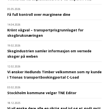
05.05.2026
Få full kontroll over marginene dine
14.04.2026
Krönt vägval – transportprisgrunnlaget for
skogbruksnæringen
19.02.2026
Skogindustrien samler informasjon om vernede
skoger på weben
12.02.2026
Vi ønsker Hedlunds Timber velkommen som ny kunde
i Trionas transportbookingportal C-Load
03.02.2026
Stockholm kommune velger TNE Editor
18.12.2025
Vi vil ønske dere alle en riktig god jul og et godt nytt