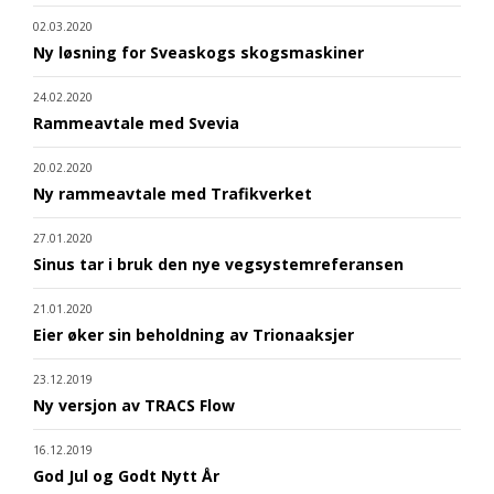
02.03.2020
Ny løsning for Sveaskogs skogsmaskiner
24.02.2020
Rammeavtale med Svevia
20.02.2020
Ny rammeavtale med Trafikverket
27.01.2020
Sinus tar i bruk den nye vegsystemreferansen
21.01.2020
Eier øker sin beholdning av Trionaaksjer
23.12.2019
Ny versjon av TRACS Flow
16.12.2019
God Jul og Godt Nytt År