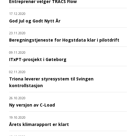
Entreprenør velger TRACS Flow
17.12.2020
God Jul og Godt Nytt År
23.11.2020
Beregningstjeneste for Hogstdata klar i pilotdrift
09.11.2020
ITxPT-prosjekt i Gøteborg
02.11.2020
Triona leverer styresystem til Svingen
kontrollstasjon
26.10.2020
Ny versjon av C-Load
19.10.2020
Årets klimarapport er klart