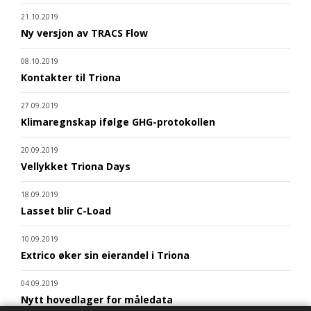
21.10.2019
Ny versjon av TRACS Flow
08.10.2019
Kontakter til Triona
27.09.2019
Klimaregnskap ifølge GHG-protokollen
20.09.2019
Vellykket Triona Days
18.09.2019
Lasset blir C-Load
10.09.2019
Extrico øker sin eierandel i Triona
04.09.2019
Nytt hovedlager for måledata