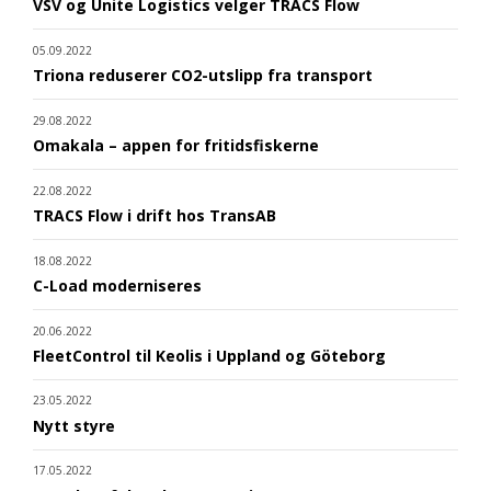
VSV og Unite Logistics velger TRACS Flow
05.09.2022
Triona reduserer CO2-utslipp fra transport
29.08.2022
Omakala – appen for fritidsfiskerne
22.08.2022
TRACS Flow i drift hos TransAB
18.08.2022
C-Load moderniseres
20.06.2022
FleetControl til Keolis i Uppland og Göteborg
23.05.2022
Nytt styre
17.05.2022