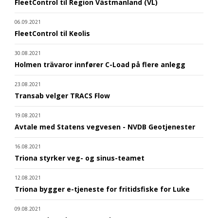
FleetControl til Region Västmanland (VL)
06.09.2021
FleetControl til Keolis
30.08.2021
Holmen trävaror innfører C-Load på flere anlegg
23.08.2021
Transab velger TRACS Flow
19.08.2021
Avtale med Statens vegvesen - NVDB Geotjenester
16.08.2021
Triona styrker veg- og sinus-teamet
12.08.2021
Triona bygger e-tjeneste for fritidsfiske for Luke
09.08.2021