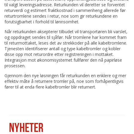
til valgt leveringsadresse. Returkunden vil deretter se forventet
returverdi og estimert fraktkostnad i sammenheng allerede før
returtromlene sendes i retur, noe som gir returkundene en
forutsigbarhet i forhold til lønnsomhet.
Når returkunden aksepterer tilbudet vil transportøren bli varslet,
og oppdraget sendes til sjåfør. Når tromlene har kommet fram
til returmottaket, leses det av strekkoder på alle kabeltromlene.
Tjenesten identifiserer antall og type kabeltromler og kobler
disse opp mot returordre etter registreringen i mottaket.
Integrasjon mot økonomisystemet fullfører den nå papirløse
prosessen.
Gjennom den nye løsningen får returkunden en enklere og mer
effektiv måte å returnere tromler på, noe som forhåpentligvis
fører til at enda flere kabeltromler blir returnert.
NYHETER