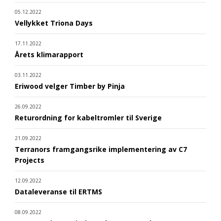
05.12.2022
Vellykket Triona Days
17.11.2022
Årets klimarapport
03.11.2022
Eriwood velger Timber by Pinja
26.09.2022
Returordning for kabeltromler til Sverige
21.09.2022
Terranors framgangsrike implementering av C7
Projects
12.09.2022
Dataleveranse til ERTMS
08.09.2022