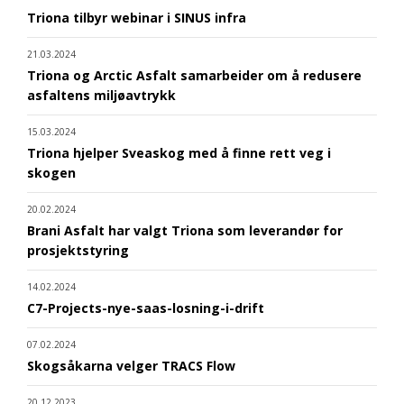
Triona tilbyr webinar i SINUS infra
21.03.2024
Triona og Arctic Asfalt samarbeider om å redusere
asfaltens miljøavtrykk
15.03.2024
Triona hjelper Sveaskog med å finne rett veg i
skogen
20.02.2024
Brani Asfalt har valgt Triona som leverandør for
prosjektstyring
14.02.2024
C7-Projects-nye-saas-losning-i-drift
07.02.2024
Skogsåkarna velger TRACS Flow
20.12.2023