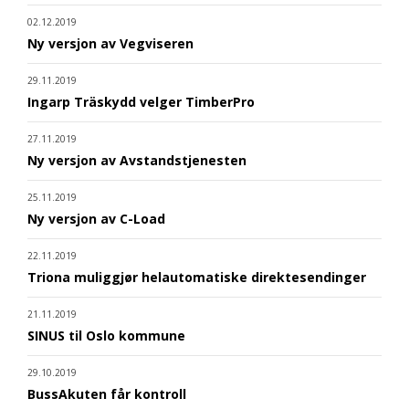
02.12.2019
Ny versjon av Vegviseren
29.11.2019
Ingarp Träskydd velger TimberPro
27.11.2019
Ny versjon av Avstandstjenesten
25.11.2019
Ny versjon av C-Load
22.11.2019
Triona muliggjør helautomatiske direktesendinger
21.11.2019
SINUS til Oslo kommune
29.10.2019
BussAkuten får kontroll