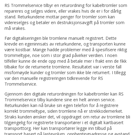
RS Trommelservice tilbyr en returordning for kabeltromler som
repareres og selges videre, eller vrakes hvis de er i for dårlig
stand. Returkundene mottar penger for tromler som kan
videreselges og betaler en destruksjonsavgift på tromler som
må vrakes.
Før digitaliseringen ble tromlene manuelt registrert. Dette
krevde en egeninnsats av returkundene, og transporten kunne
være kostbar. Mange hadde problemer med å spesifisere riktig
trommeltype, noe som i stor grad påvirker verdien. I noen
tilfeller kunne de ende opp med å betale mer i frakt enn de fikk
tilbake for de returnerte tromlene. Resultatet var i verste fall
misfornøyde kunder og tromler som ikke ble returnert. I tillegg
var den manuelle registreringen tidkrevende for RS
Trommelservice.
Gjennom den digitale returordningen for kabeltromler kan RS
Trommelservice tilby kundene sine en helt annen service.
Returkunden kan nå bruke sin egen telefon for å registrere
korrekt trommeltype, siden tromlene nå er strekkodemerket.
Straks kunden ønsker det, vil oppdraget om retur av tromlene bli
tilgjengelig for registrerte transportører i et digitalt kartbasert
transporttorg. Her kan transportører legge inn tilbud på
transport basert på lastevolum, opphentingsadresse og avstand