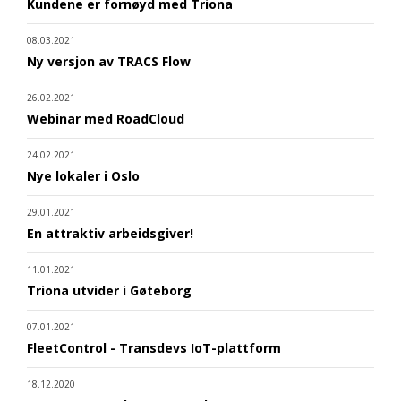
Kundene er fornøyd med Triona
08.03.2021
Ny versjon av TRACS Flow
26.02.2021
Webinar med RoadCloud
24.02.2021
Nye lokaler i Oslo
29.01.2021
En attraktiv arbeidsgiver!
11.01.2021
Triona utvider i Gøteborg
07.01.2021
FleetControl - Transdevs IoT-plattform
18.12.2020