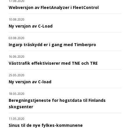
17.08.2020
Webversjon av FleetAnalyzer i FleetControl
10.08.2020
Ny versjon av C-Load
03.08.2020
Ingarp träskydd er i gang med Timberpro
16.06.2020
Västtrafik effektiviserer med TNE och TRE
25.05.2020
Ny versjon av C-load
18.05.2020
Beregningstjeneste for hogstdata til Finlands
skogsenter
11.05.2020
Sinus til de nye fylkes-kommunene