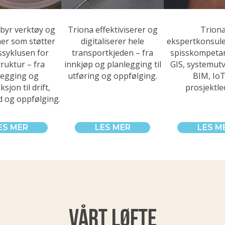
lbyr verktøy og
Triona effektiviserer og
Trion
mer som støtter
digitaliserer hele
ekspertkonsulen
vssyklusen for
transportkjeden – fra
spisskompeta
truktur – fra
innkjøp og planlegging til
GIS, systemutvi
legging og
utføring og oppfølging.
BIM, Io
sjon til drift,
prosjektle
d og oppfølging.
ES MER
LES MER
LES M
VÅRT LØFTE