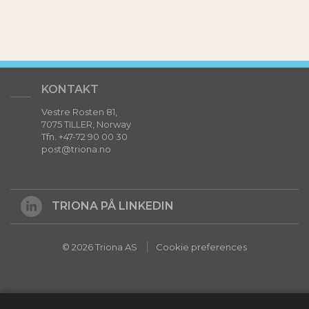
KONTAKT
Vestre Rosten 81,
7075 TILLER, Norway
Tfn. +47-72 90 00 30
post@triona.no
TRIONA PÅ LINKEDIN
© 2026 Triona AS
Cookie preferences