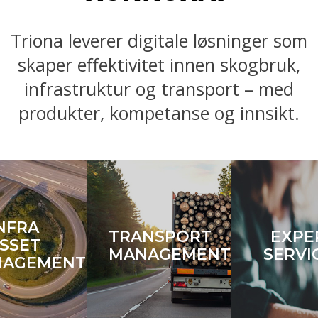
Triona leverer digitale løsninger som
skaper effektivitet innen skogbruk,
infrastruktur og transport – med
produkter, kompetanse og innsikt.
NFRA
TRANSPORT
EXPE
SSET
MANAGEMENT
SERVI
NAGEMENT