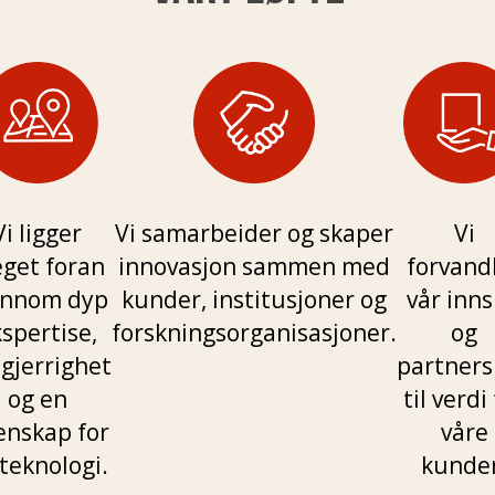
Vi ligger
Vi samarbeider og skaper
Vi
eget foran
innovasjon sammen med
forvand
ennom dyp
kunder, institusjoner og
vår inns
spertise,
forskningsorganisasjoner.
og
gjerrighet
partners
og en
til verdi
enskap for
våre
teknologi.
kunder