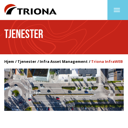
Togg
navig
TJENESTER
Hjem
Tjenester
Infra Asset Management
Triona InfraWEB