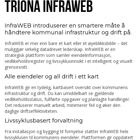
TRIONA INFRAWEB
InfraWEB introduserer en smartere måte å
håndtere kommunal infrastruktur og drift på.
InfraWEB er mer enn bare et kart eller et øyeblikksbilde – det
muliggjør virkelig datadrevet lederskap. InfraWEB er en
strategisk plattform som samler eiendelinformasjon,
vedlikeholdsregister og livssyklusinnsikt i et intelligent og visuelt
grensesnitt.
Alle eiendeler og all drift i ett kart
InfraWEB gir en tydelig, kartbasert oversikt over kommunens
infrastruktur og drift. Du kan umiddelbart se gjeldende
vedlikeholdsstatus, fullførte oppgaver og planlagte handlinger.
Det reduserer manuelt arbeid, minimerer feil og øker den
daglige driftseffektiviteten.
Livssyklusbasert forvaltning
Fra installasjon og bygging til fornyelse støtter InfraWEB hele
livssyklusen til kommunens eiendeler. Plattformen gir oppdatert