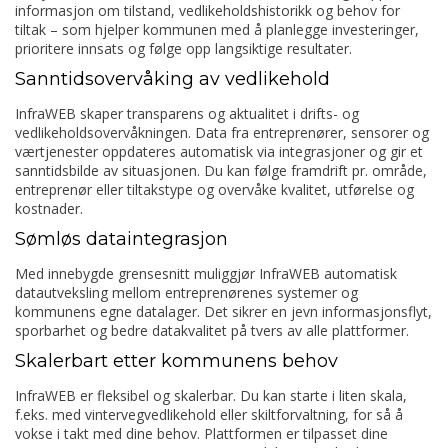
informasjon om tilstand, vedlikeholdshistorikk og behov for
tiltak – som hjelper kommunen med å planlegge investeringer,
prioritere innsats og følge opp langsiktige resultater.
Sanntidsovervåking av vedlikehold
InfraWEB skaper transparens og aktualitet i drifts- og
vedlikeholdsovervåkningen. Data fra entreprenører, sensorer og
værtjenester oppdateres automatisk via integrasjoner og gir et
sanntidsbilde av situasjonen. Du kan følge framdrift pr. område,
entreprenør eller tiltakstype og overvåke kvalitet, utførelse og
kostnader.
Sømløs dataintegrasjon
Med innebygde grensesnitt muliggjør InfraWEB automatisk
datautveksling mellom entreprenørenes systemer og
kommunens egne datalager. Det sikrer en jevn informasjonsflyt,
sporbarhet og bedre datakvalitet på tvers av alle plattformer.
Skalerbart etter kommunens behov
InfraWEB er fleksibel og skalerbar. Du kan starte i liten skala,
f.eks. med vintervegvedlikehold eller skiltforvaltning, for så å
vokse i takt med dine behov. Plattformen er tilpasset dine