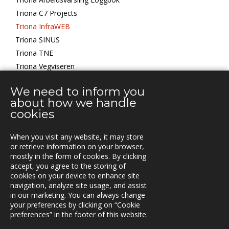
Triona C7 Projects
Triona InfraWEB
Triona SINUS
Triona TNE
Triona Vegviseren
We need to inform you
TRANSPORT MANAGEMENT
about how we handle
cookies
When you visit any website, it may store
KONTAKT
or retrieve information on your browser,
mostly in the form of cookies. By clicking
Vestre Rosten 81,
accept, you agree to the storing of
7075 TILLER, Norway
cookies on your device to enhance site
Tfn. +47-72 90 00 30
navigation, analyze site usage, and assist
post@triona.no
in our marketing. You can always change
your preferences by clicking on “Cookie
preferences” in the footer of this website.
TRIONA PÅ LINKEDIN