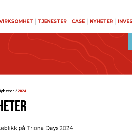
VIRKSOMHET
TJENESTER
CASE
NYHETER
INVE
Nyheter
2024
HETER
keblikk på Triona Days 2024