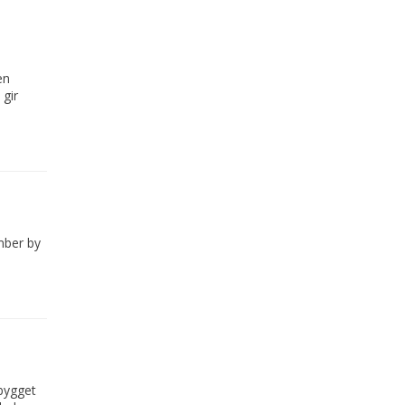
en
gir
mber by
 bygget