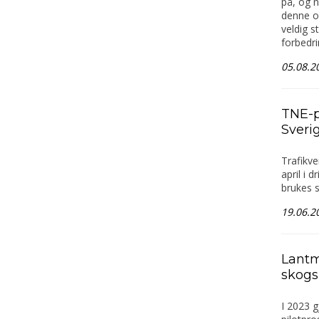
på, og n
denne o
veldig s
forbedri
05.08.2
TNE-p
Sveri
Trafikve
april i 
brukes 
19.06.2
Lantm
skogs
I 2023 