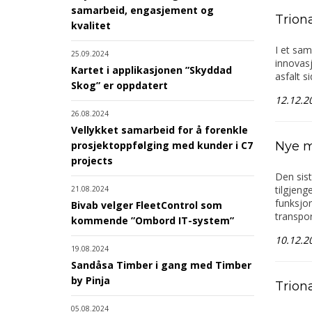
samarbeid, engasjement og
Trion
kvalitet
I et sam
25.09.2024
innovasj
Kartet i applikasjonen ”Skyddad
asfalt s
Skog” er oppdatert
12.12.2
26.08.2024
Vellykket samarbeid for å forenkle
Nye m
prosjektoppfølging med kunder i C7
projects
Den sist
tilgjeng
21.08.2024
funksjon
Bivab velger FleetControl som
transpor
kommende ”Ombord IT-system”
10.12.2
19.08.2024
Sandåsa Timber i gang med Timber
by Pinja
Trion
05.08.2024