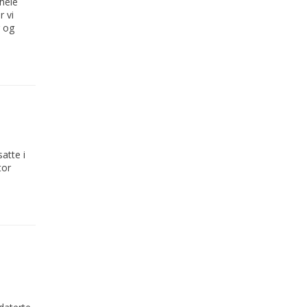
hele
 vi
r og
atte i
tor