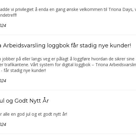
hadde vi privilegiet å enda en gang ønske velkommen til Triona Days, 
undetreff!
024
a Arbeidsvarsling loggbok får stadig nye kunder!
 jobber på eller langs veg er pålagt å loggføre hvordan de sikrer sine
er trafikantene. Vårt system for digital loggbok – Triona Arbeidsvarsli
- får stadig nye kunder!
024
ul og Godt Nytt År
r alle en god jul og et godt nytt år!
024