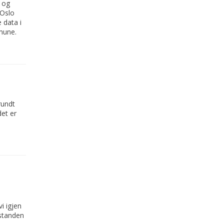
 og
 Oslo
 data i
mune.
rundt
det er
i igjen
åstanden