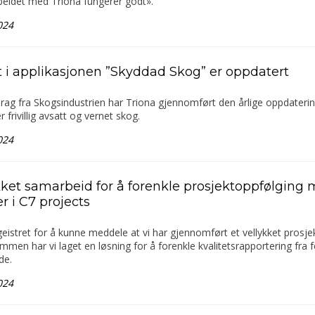
eidet med Triona fungerer godt».
024
t i applikasjonen ”Skyddad Skog” er oppdatert
rag fra Skogsindustrien har Triona gjennomført den årlige oppdateri
r frivillig avsatt og vernet skog.
024
kket samarbeid for å forenkle prosjektoppfølging
r i C7 projects
geistret for å kunne meddele at vi har gjennomført et vellykket prosj
men har vi laget en løsning for å forenkle kvalitetsrapportering fra fel
nde.
024