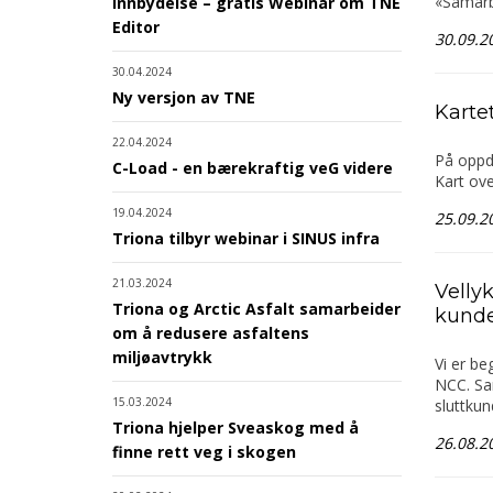
«Samarb
Innbydelse – gratis Webinar om TNE
Editor
30.09.2
30.04.2024
Ny versjon av TNE
Karte
22.04.2024
På oppd
C-Load - en bærekraftig veG videre
Kart ove
19.04.2024
25.09.2
Triona tilbyr webinar i SINUS infra
21.03.2024
Velly
Triona og Arctic Asfalt samarbeider
kunde
om å redusere asfaltens
miljøavtrykk
Vi er be
NCC. Sam
15.03.2024
sluttku
Triona hjelper Sveaskog med å
26.08.2
finne rett veg i skogen