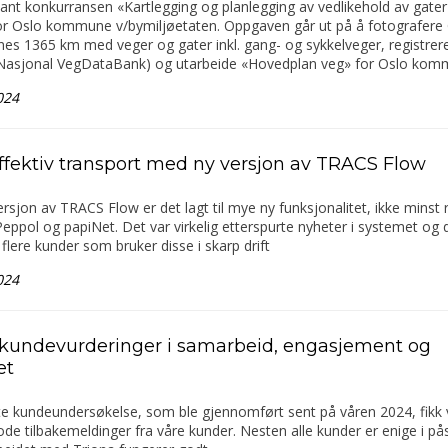
ant konkurransen «Kartlegging og planlegging av vedlikehold av gater
for Oslo kommune v/bymiljøetaten. Oppgaven går ut på å fotografere
s 1365 km med veger og gater inkl. gang- og sykkelveger, registrere
asjonal VegDataBank) og utarbeide «Hovedplan veg» for Oslo kom
024
ffektiv transport med ny versjon av TRACS Flow
versjon av TRACS Flow er det lagt til mye ny funksjonalitet, ikke minst 
eppol og papiNet. Det var virkelig etterspurte nyheter i systemet og 
 flere kunder som bruker disse i skarp drift
024
kundevurderinger i samarbeid, engasjement og
et
ste kundeundersøkelse, som ble gjennomført sent på våren 2024, fikk v
de tilbakemeldinger fra våre kunder. Nesten alle kunder er enige i p