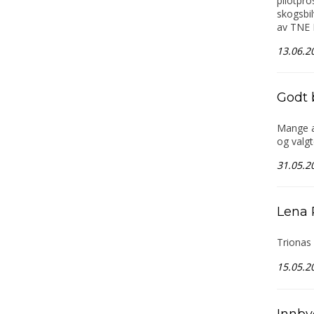
pilotpro
skogsbil
av TNE E
13.06.2
Godt 
Mange a
og valg
31.05.2
Lena 
Trionas 
15.05.2
Innby