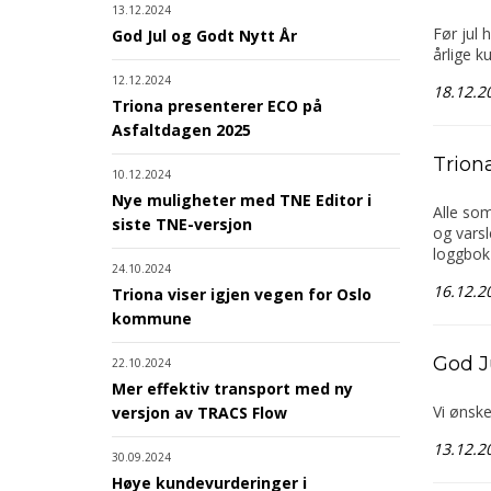
13.12.2024
Før jul 
God Jul og Godt Nytt År
årlige k
12.12.2024
18.12.2
Triona presenterer ECO på
Asfaltdagen 2025
Trion
10.12.2024
Nye muligheter med TNE Editor i
Alle som
siste TNE-versjon
og varsl
loggbok 
24.10.2024
16.12.2
Triona viser igjen vegen for Oslo
kommune
God J
22.10.2024
Mer effektiv transport med ny
Vi ønske
versjon av TRACS Flow
13.12.2
30.09.2024
Høye kundevurderinger i