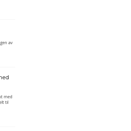
ngen av
 med
ekt med
t til