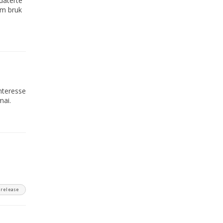
daterte
om bruk
nteresse
mai.
srelease