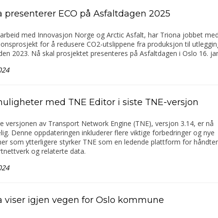
a presenterer ECO på Asfaltdagen 2025
arbeid med Innovasjon Norge og Arctic Asfalt, har Triona jobbet med
onsprosjekt for å redusere CO2-utslippene fra produksjon til utleggin
iden 2023. Nå skal prosjektet presenteres på Asfaltdagen i Oslo 16. j
024
uligheter med TNE Editor i siste TNE-versjon
e versjonen av Transport Network Engine (TNE), versjon 3.14, er nå
elig. Denne oppdateringen inkluderer flere viktige forbedringer og nye
er som ytterligere styrker TNE som en ledende plattform for håndter
tnettverk og relaterte data.
024
a viser igjen vegen for Oslo kommune