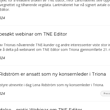
sjekt for å evaluere bruken av TNE Editor, hvor Lantmäteriet selv opp
vegnettet og tilhørende vegdata. Lantmäteriet har nå signert avtale 
ditor.
024
besøkt webinar om TNE Editor
v Trionas nåværende TNE-kunder og andre interessenter viste stor i
te å delta på webinaret om TNE Editor som Triona gjennomførte 21. 
024
Ridström er ansatt som ny konsernleder i Triona
styre utnevnte i dag Lena Ridström som ny konsernleder i Triona.
024
Pres
delse – gratis Webinar om TNE Editor