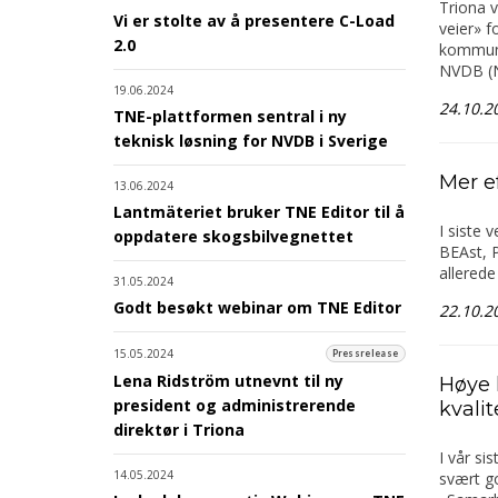
Triona v
Vi er stolte av å presentere C-Load
veier» 
2.0
kommune
NVDB (N
19.06.2024
24.10.2
TNE-plattformen sentral i ny
teknisk løsning for NVDB i Sverige
Mer e
13.06.2024
Lantmäteriet bruker TNE Editor til å
I siste 
oppdatere skogsbilvegnettet
BEAst, P
allerede
31.05.2024
Godt besøkt webinar om TNE Editor
22.10.2
15.05.2024
Pressrelease
Lena Ridström utnevnt til ny
Høye 
president og administrerende
kvalit
direktør i Triona
I vår si
14.05.2024
svært go