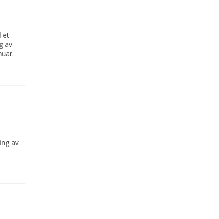
 et
g av
anuar.
ing av