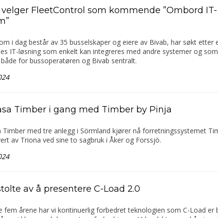
 velger FleetControl som kommende ”Ombord IT-
m”
om i dag består av 35 busselskaper og eiere av Bivab, har søkt etter 
ses IT-løsning som enkelt kan integreres med andre systemer og som 
 både for bussoperatøren og Bivab sentralt.
024
sa Timber i gang med Timber by Pinja
 Timber med tre anlegg i Sörmland kjører nå forretningssystemet Ti
vert av Triona ved sine to sagbruk i Åker og Forssjö.
024
stolte av å presentere C-Load 2.0
te fem årene har vi kontinuerlig forbedret teknologien som C-Load er