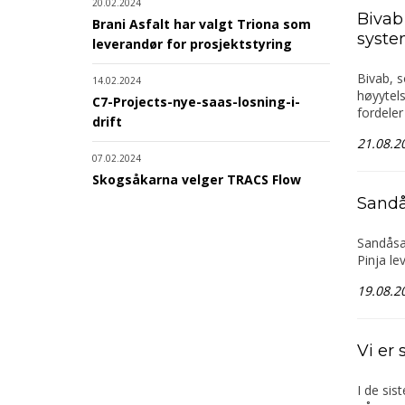
20.02.2024
Bivab
Brani Asfalt har valgt Triona som
syste
leverandør for prosjektstyring
Bivab, s
14.02.2024
høyytel
C7-Projects-nye-saas-losning-i-
fordeler
drift
21.08.2
07.02.2024
Skogsåkarna velger TRACS Flow
Sandå
Sandåsa
Pinja le
19.08.2
Vi er 
I de sis