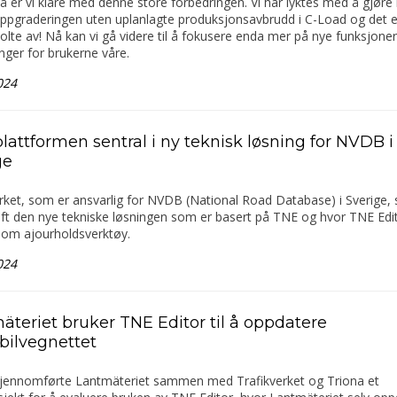
å er vi klare med denne store forbedringen. Vi har lyktes med å gjøre 
ppgraderingen uten uplanlagte produksjonsavbrudd i C-Load og det er
tolte av! Nå kan vi gå videre til å fokusere enda mer på nye funksjone
nger for brukerne våre.
024
lattformen sentral i ny teknisk løsning for NVDB i
ge
rket, som er ansvarlig for NVDB (National Road Database) i Sverige, s
drift den nye tekniske løsningen som er basert på TNE og hvor TNE Edi
som ajourholdsverktøy.
024
äteriet bruker TNE Editor til å oppdatere
bilvegnettet
gjennomførte Lantmäteriet sammen med Trafikverket og Triona et