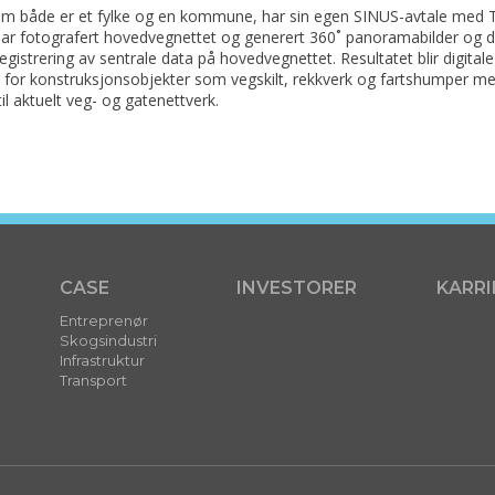
om både er et fylke og en kommune, har sin egen SINUS-avtale med T
har fotografert hovedvegnettet og generert 360˚ panoramabilder og d
 registrering av sentrale data på hovedvegnettet. Resultatet blir digitale
er for konstruksjonsobjekter som vegskilt, rekkverk og fartshumper m
til aktuelt veg- og gatenettverk.
CASE
INVESTORER
KARRI
Entreprenør
Skogsindustri
Infrastruktur
Transport