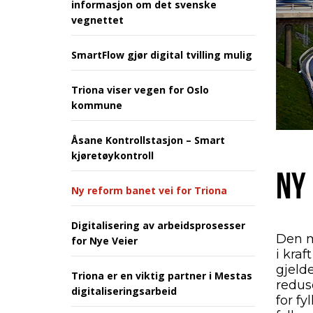
informasjon om det svenske
vegnettet
SmartFlow gjør digital tvilling mulig
Triona viser vegen for Oslo
kommune
Åsane Kontrollstasjon – Smart
kjøretøykontroll
NY
Ny reform banet vei for Triona
Digitalisering av arbeidsprosesser
Den m
for Nye Veier
i kraf
gjelde
Triona er en viktig partner i Mestas
reduse
digitaliseringsarbeid
for fy