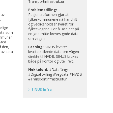
Transportinfrastruktur
Problemstilling:
 av
Regionsreformen gjør at
.
fylkeskommunene nå har drift-
og vedlikeholdsansvaret for
llige
fylkesvegene. For å løse det på
Data som
en god måte kreves gode data
kommunen
om vägen.
 Med
d den,
Løsning:
SINUS leverer
 av data
kvalitetssikrede data om vägen
direkte til NVDB. SINUS brukes
både på kontor og ute i felt.
Nøkkelord:
#Datafångst
#Digital tvilling #Vegdata #NVDB
#Transportinfrastruktur.
SINUS Infra