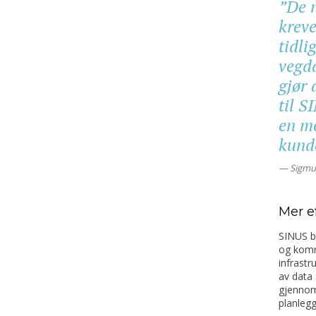
”De 
krev
tidli
vegda
gjør 
til S
en me
kunde
Sigmun
Mer ef
SINUS b
og komm
infrastr
av data 
gjennomf
planlegg