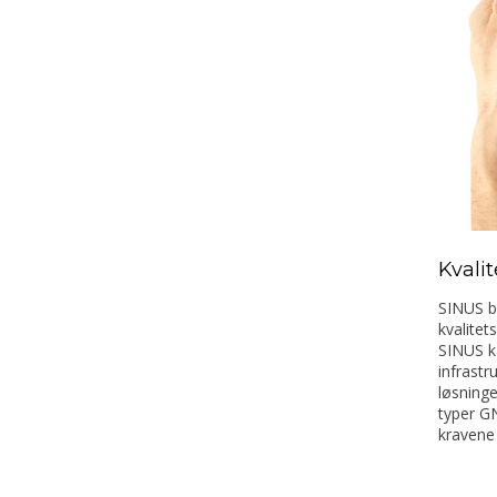
Kvali
SINUS b
kvalitet
SINUS ka
infrast
løsninge
typer GN
kravene 