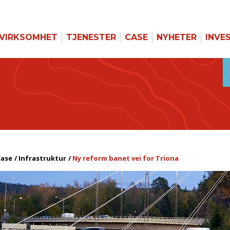
VIRKSOMHET
TJENESTER
CASE
NYHETER
INVE
Case
Infrastruktur
Ny reform banet vei for Triona