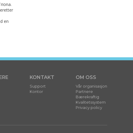
riona.
eretter
ed en
ERE
KONTAKT
OM OSS
Support
Vår organisasjon
Kontor
Partnere
Bærekraftig
Kvalitetssystem
Privacy policy