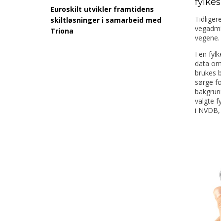
fylk
Euroskilt utvikler framtidens
Tidliger
skiltløsninger i samarbeid med
vegadmin
Triona
vegene. 
I en fyl
data om
brukes 
sørge fo
bakgrun
valgte f
i NVDB,