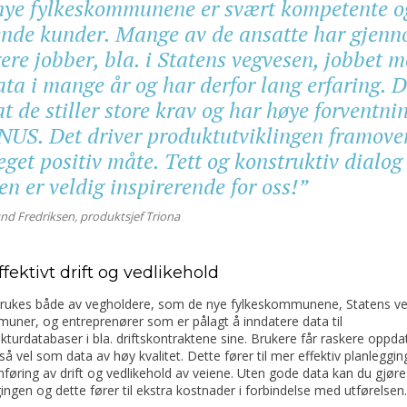
nye fylkeskommunene er svært kompetente o
ende kunder. Mange av de ansatte har gjen
gere jobber, bla. i Statens vegvesen, jobbet 
ta i mange år og har derfor lang erfaring. D
at de stiller store krav og har høye forventni
INUS. Det driver produktutviklingen framove
get positiv måte. Tett og konstruktiv dialo
n er veldig inspirerende for oss!”
d Fredriksen, produktsjef Triona
fektivt drift og vedlikehold
rukes både av vegholdere, som de nye fylkeskommunene, Statens v
uner, og entreprenører som er pålagt å inndatere data til
ukturdatabaser i bla. driftskontraktene sine. Brukere får raskere oppda
så vel som data av høy kvalitet. Dette fører til mer effektiv planleggin
øring av drift og vedlikehold av veiene. Uten gode data kan du gjøre f
ingen og dette fører til ekstra kostnader i forbindelse med utførelsen.