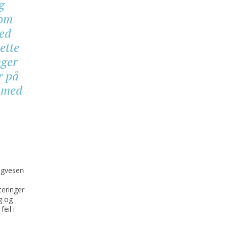
g
nom
med
ette
nger
r på
g med
egvesen
teringer
g og
eil i