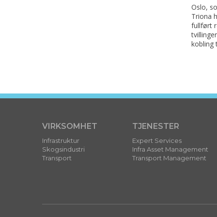
Oslo, s
Triona 
fullført
tvilling
kobling 
VIRKSOMHET
TJENESTER
Infrastruktur
Expert Services
Skogsindustri
Infra Asset Management
Transport
Transport Management