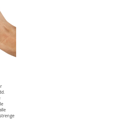
r
dd.
e
le
lle
 strenge