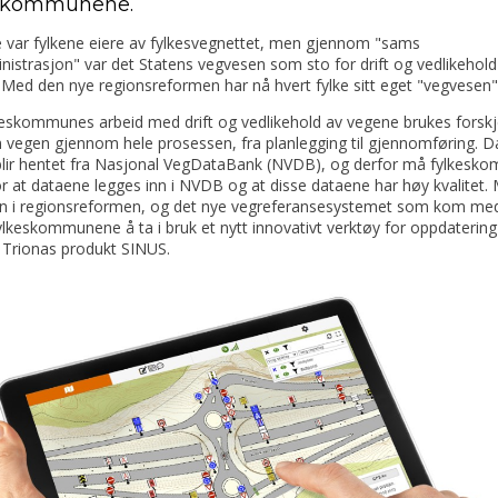
eskommunene.
e var fylkene eiere av fylkesvegnettet, men gjennom "sams
istrasjon" var det Statens vegvesen som sto for drift og vedlikehold
Med den nye regionsreformen har nå hvert fylke sitt eget "vegvesen"
keskommunes arbeid med drift og vedlikehold av vegene brukes forskje
 vegen gjennom hele prosessen, fra planlegging til gjennomføring. 
blir hentet fra Nasjonal VegDataBank (NVDB), og derfor må fylkes
r at dataene legges inn i NVDB og at disse dataene har høy kvalitet.
n i regionsreformen, og det nye vegreferansesystemet som kom me
ylkeskommunene å ta i bruk et nytt innovativt verktøy for oppdatering
 Trionas produkt SINUS.