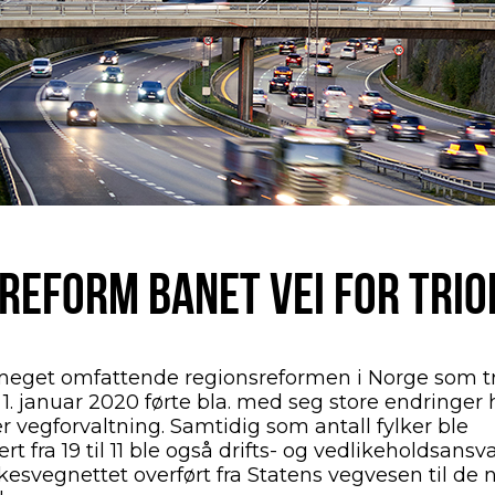
 REFORM BANET VEI FOR TRIO
eget omfattende regionsreformen i Norge som t
t 1. januar 2020 førte bla. med seg store endringer
r vegforvaltning. Samtidig som antall fylker ble
rt fra 19 til 11 ble også drifts- og vedlikeholdsansv
lkesvegnettet overført fra Statens vegvesen til de 