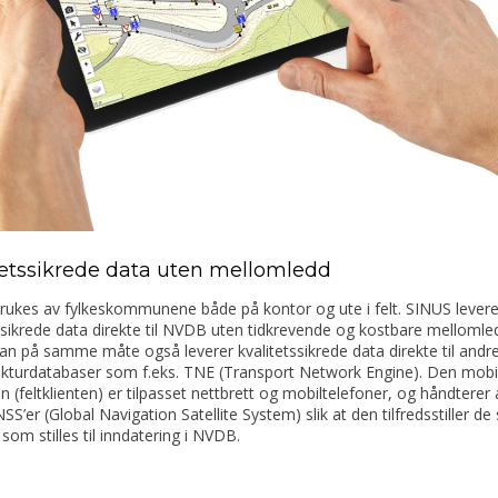
tetssikrede data uten mellomledd
rukes av fylkeskommunene både på kontor og ute i felt. SINUS levere
ssikrede data direkte til NVDB uten tidkrevende og kostbare mellomle
n på samme måte også leverer kvalitetssikrede data direkte til andr
rukturdatabaser som f.eks. TNE (Transport Network Engine). Den mobi
n (feltklienten) er tilpasset nettbrett og mobiltelefoner, og håndterer a
SS’er (Global Navigation Satellite System) slik at den tilfredsstiller de
som stilles til inndatering i NVDB.