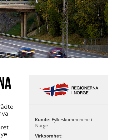
NA
rådte
 hva
Kunde:
Fylkeskommunene i
Norge
aret
nye
Virksomhet: