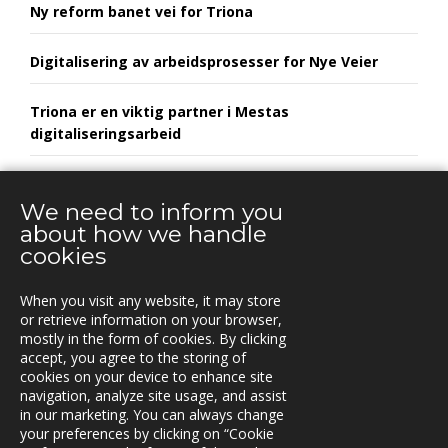
Ny reform banet vei for Triona
Digitalisering av arbeidsprosesser for Nye Veier
Triona er en viktig partner i Mestas
digitaliseringsarbeid
Euroskilt utvikler framtidens skiltløsninger i
samarbeid med Triona
We need to inform you
about how we handle
cookies
When you visit any website, it may store
KONTAKT
or retrieve information on your browser,
mostly in the form of cookies. By clicking
Vestre Rosten 81,
accept, you agree to the storing of
7075 TILLER, Norway
cookies on your device to enhance site
Tfn. +47-72 90 00 30
navigation, analyze site usage, and assist
post@triona.no
in our marketing. You can always change
your preferences by clicking on “Cookie