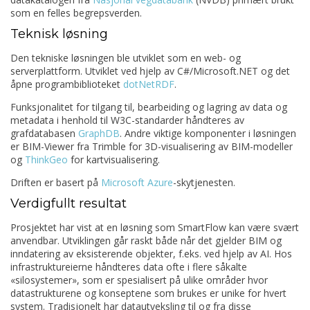
som en felles begrepsverden.
Teknisk løsning
Den tekniske løsningen ble utviklet som en web- og
serverplattform. Utviklet ved hjelp av C#/Microsoft.NET og det
åpne programbiblioteket
dotNetRDF
.
Funksjonalitet for tilgang til, bearbeiding og lagring av data og
metadata i henhold til W3C-standarder håndteres av
grafdatabasen
GraphDB
. Andre viktige komponenter i løsningen
er BIM-Viewer fra Trimble for 3D-visualisering av BIM-modeller
og
ThinkGeo
for kartvisualisering.
Driften er basert på
Microsoft Azure
-skytjenesten.
Verdigfullt resultat
Prosjektet har vist at en løsning som SmartFlow kan være svært
anvendbar. Utviklingen går raskt både når det gjelder BIM og
inndatering av eksisterende objekter, f.eks. ved hjelp av AI. Hos
infrastruktureierne håndteres data ofte i flere såkalte
«silosystemer», som er spesialisert på ulike områder hvor
datastrukturene og konseptene som brukes er unike for hvert
system. Tradisjonelt har datautveksling til og fra disse