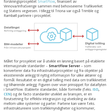
forskningsprosjektet
SmartFlow
, finansiert av
Vinnova/InfraSverige sammen med behovseierne Trafikverket
og Statens vegvesen. I tillegg til Triona var også Trimble og
Rambøll partnere i prosjektet.
Målet for prosjektet var å utvikle en løsning basert på etablerte
internasjonale standarder –
SmartFlow Server
– som
konverterer data fra infrastrukturprosjekter og fra objekter på
eksisterende anlegg til nyttig informasjon for ulike aktører og
formål. Resultatet er en digital tvilling med data om trafikknettet
og tilhørende anlegg. Figuren over viser prinsippet for dataflyten
i SmartFlow. Etablerte standarder, både formelle (f.eks.
ISO
,
CEN
) og de facto standarder utviklet av bransjen, er en
forutsetning for effektiv integrasjon og utveksling av data
mellom ulike systemer og parter. Partene kan være f.eks.
infrastruktureiere som trafikkmyndigheter og kommuner,