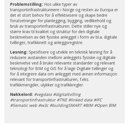
Problemstilling
:
Hos ulike typer av
transportinfrastruktureiere i Norge og resten av Europa er
det et stort behov for å effektivisere og skape bedre
forutsetninger for planlegging, bygging, vedlikehold og
bruk av transportinfrastrukturen. Dette stiller nye og
større krav til kvalitet og struktur for den digitale
beskrivelsen av det fysiske anlegget i form av bl.a. digitale
tvillinger, trafikknett og anleggsregistre.
Løsning
:
Spesifisere og utvikle en teknisk løsning for å
redusere avstanden mellom anleggets fysiske og digitale
beskrivelse ved å bruke relevante standarder og relevant
teknologi for BIM og GIS for å lage Digitale tvillinger og
for å integrere data om anlegget med annen informasjon
relevant for transportinfrastrukturen, f.eks.
trafikkmengder, ulykker og trafikkregler.
Nøkkelord
:
#vegdata #digitaltvilling
#transportinfrastruktur #TNE #linked data #IFC
#Sematic web #w3c #buildingSMART #BIM #Open BIM