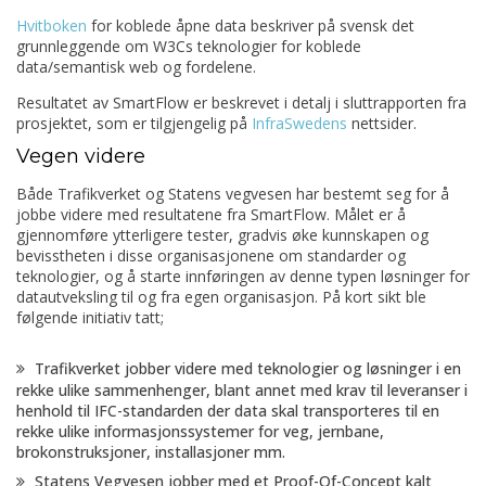
Hvitboken
for koblede åpne data beskriver på svensk det
grunnleggende om W3Cs teknologier for koblede
data/semantisk web og fordelene.
Resultatet av SmartFlow er beskrevet i detalj i sluttrapporten fra
prosjektet, som er tilgjengelig på
Inf
r
aSwedens
nettsider.
Vegen videre
Både Trafikverket og Statens vegvesen har bestemt seg for å
jobbe videre med resultatene fra
SmartFlow
. Målet er å
gjennomføre ytterligere tester, gradvis øke kunnskapen og
bevisstheten i disse organisasjonene om standarder og
teknologier, og å starte innføringen av denne typen løsninger for
datautveksling til og fra egen organisasjon. På kort sikt ble
følgende initiativ tatt;
Trafikverket jobber videre med teknologier og løsninger i en
rekke ulike sammenhenger, blant annet med krav til leveranser i
henhold til IFC-standarden der data skal transporteres til en
rekke ulike informasjonssystemer for veg, jernbane,
brokonstruksjoner, installasjoner mm.
Statens Vegvesen jobber med et
Proof-Of-Concept
kalt