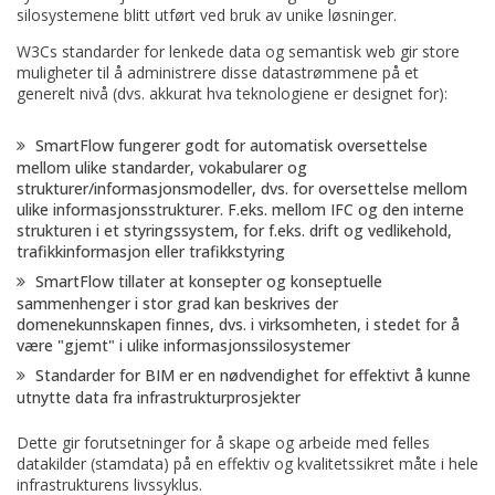
silosystemene blitt utført ved bruk av unike løsninger.
W3Cs standarder for lenkede data og semantisk web gir store
muligheter til å administrere disse datastrømmene på et
generelt nivå (dvs. akkurat hva teknologiene er designet for):
SmartFlow fungerer godt for automatisk oversettelse
mellom ulike standarder, vokabularer og
strukturer/informasjonsmodeller, dvs. for oversettelse mellom
ulike informasjonsstrukturer. F.eks. mellom IFC og den interne
strukturen i et styringssystem, for f.eks. drift og vedlikehold,
trafikkinformasjon eller trafikkstyring
SmartFlow tillater at konsepter og konseptuelle
sammenhenger i stor grad kan beskrives der
domenekunnskapen finnes, dvs. i virksomheten, i stedet for å
være "gjemt" i ulike informasjonssilosystemer
Standarder for BIM er en nødvendighet for effektivt å kunne
utnytte data fra infrastrukturprosjekter
Dette gir forutsetninger for å skape og arbeide med felles
datakilder (stamdata) på en effektiv og kvalitetssikret måte i hele
infrastrukturens livssyklus.