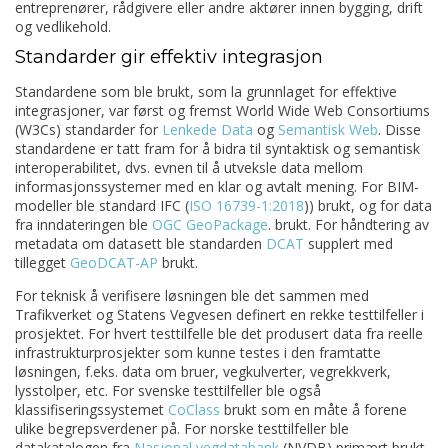
entreprenører, rådgivere eller andre aktører innen bygging, drift
og vedlikehold.
Standarder gir effektiv integrasjon
Standardene som ble brukt, som la grunnlaget for effektive
integrasjoner, var først og fremst World Wide Web Consortiums
(
W3C
s) standarder for
Lenkede Data
og
Semantisk Web
. Disse
standardene er tatt fram for å bidra til syntaktisk og semantisk
interoperabilitet, dvs. evnen til å utveksle data mellom
informasjonssystemer med en klar og avtalt mening. For BIM-
modeller ble standard IFC (
ISO
16739-1
:2018
)
) brukt, og for data
fra inndateringen ble
OGC
GeoPackage
.
brukt. For håndtering av
metadata om datasett ble standarden
DCAT
supplert med
tillegget
GeoDCAT
-AP
brukt.
For teknisk å verifisere løsningen ble det sammen med
Trafikverket og Statens Vegvesen definert en rekke testtilfeller i
prosjektet. For hvert testtilfelle ble det produsert data fra reelle
infrastrukturprosjekter som kunne testes i den framtatte
løsningen, f.eks. data om bruer, vegkulverter, vegrekkverk,
lysstolper, etc. For svenske testtilfeller ble også
klassifiseringssystemet
CoClass
brukt som en måte å forene
ulike begrepsverdener på. For norske testtilfeller ble
datakatalogen fra
Nasjonal
vegdatabank
(NVDB) primært brukt