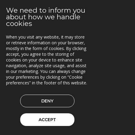
Alltransport og Triona tar samarbeidet til neste nivå
We need to inform you
about how we handle
cookies
When you visit any website, it may store
KONTAKT
or retrieve information on your browser,
mostly in the form of cookies. By clicking
Vestre Rosten 81,
accept, you agree to the storing of
7075 TILLER, Norway
cookies on your device to enhance site
Tfn. +47-72 90 00 30
navigation, analyze site usage, and assist
post@triona.no
in our marketing. You can always change
your preferences by clicking on “Cookie
preferences” in the footer of this website.
TRIONA PÅ LINKEDIN
DENY
© 2026 Triona AS
Cookie preferences
ACCEPT