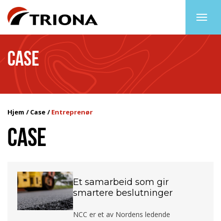
Togg
navig
CASE
Hjem
Case
Entreprenør
CASE
Et samarbeid som gir
smartere beslutninger
NCC er et av Nordens ledende