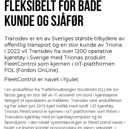
FLEKSIBELT FOR BÅDE
KUNDE OG SJÅFØR
Transdev er en av Sveriges største tilbydere av
offentlig transport og en stor kunde av Triona.
I 2022 vil Transdev ha over 1200 operative
kjøretøy i Sverige med Trionas produkt
FleetControl som kjernen i IoT-plattformen
FOL (Fordon OnLine).
FleetControl er navet i hjulet
I en anskaffelse fra Trafikförvaltningen Stockholm (SL) ble for
første gang en stor del av IT-ansvaret om bord i kjøretøyene
delegert til operatøren av trafikken. Transdev vant anskaffelsen
og har siden juni 2019 kjørt trafikk med rundt 125 kjøretøy.
Trionas FleetControl er kjernen i IoT-plattformen som finnes i
Transdevs kjøretøy med en kjøretøycomputer og en
førerskjerm. I den totale systemløsningen er FleetControl navet i
hjulet og leverer korrekt posisjonsdata én gang i sekundet, i