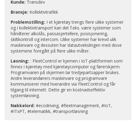
Kunde:
Transdev
Bransje:
Kollektivtrafikk
Problemstilling:
I et kjøretøy trengs flere ulike systemer
og i kollektivtransport kan det f.eks. være systemer som
håndterer alkolås, passasjertellere, posisjonering,
skiltkontroll og intercom. Ulike systemer har krevd ulik
maskinvare og dessuten har datautvekslingen med disse
systemene foregått på flere ulike måter.
Løsning:
: FleetControl er kjernen i IoT-plattformen som
finnes i kjøretøy med kjøretøycomputer og førerskjerm.
Programvaren på skjermen lar tredjepartsapper brukes.
Andre leverandørers maskinvare og programvare
kommuniserer med hverandre via FleetControl og får
tilgang til internett. Dette gir en kostnadseffektiv
systemløsning.
Nøkkelord:
#ecodriving, #fleetmanagement, #IoT,
#ITxPT, #telematikk, #transportløsning