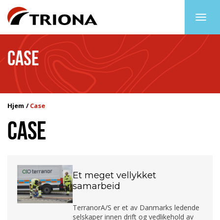
Togg
navig
CASE
Hjem
Case
CASE
Et meget vellykket
samarbeid
TerranorA/S er et av Danmarks ledende
selskaper innen drift og vedlikehold av