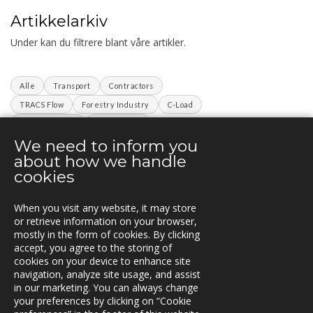
Artikkelarkiv
Under kan du filtrere blant våre artikler.
Alle
Transport
Contractors
TRACS Flow
Forestry Industry
C-Load
Infrastructure
Fleetcontrol
We need to inform you
ArbeidsvarslingLoggbok
SINUS
TNE
about how we handle
C7 Projects
cookies
When you visit any website, it may store
KONTAKT
or retrieve information on your browser,
mostly in the form of cookies. By clicking
Vestre Rosten 81,
accept, you agree to the storing of
7075 TILLER, Norway
cookies on your device to enhance site
Tfn. +47-72 90 00 30
navigation, analyze site usage, and assist
post@triona.no
in our marketing. You can always change
your preferences by clicking on “Cookie